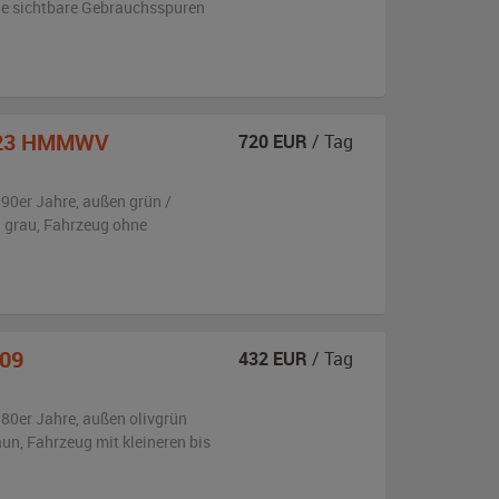
e sichtbare Gebrauchsspuren
23 HMMWV
720
EUR
/ Tag
990er Jahre,
außen
grün /
 grau
, Fahrzeug
ohne
009
432
EUR
/ Tag
980er Jahre,
außen
olivgrün
aun
, Fahrzeug
mit kleineren bis