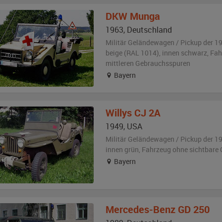
DKW
Munga
1963
,
Deutschland
Militär Geländewagen / Pickup der 1
beige (RAL 1014)
,
innen schwarz
, Fa
mittleren Gebrauchsspuren
Bayern
Willys
CJ 2A
1949
,
USA
Militär Geländewagen / Pickup der 1
innen grün
, Fahrzeug
ohne sichtbare
Bayern
Mercedes-Benz
GD 250