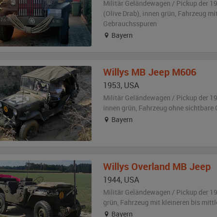
Militär Geländewagen / Pickup der 1
(Olive Drab)
,
innen grün
, Fahrzeug
mit
Gebrauchsspuren
Bayern
Willys
MB Jeep M606
1953
,
USA
Militär Geländewagen / Pickup der 1
innen grün
, Fahrzeug
ohne sichtbare
Bayern
Willys Overland
MB Jeep
1944
,
USA
Militär Geländewagen / Pickup der 1
grün
, Fahrzeug
mit kleineren bis mit
Bayern