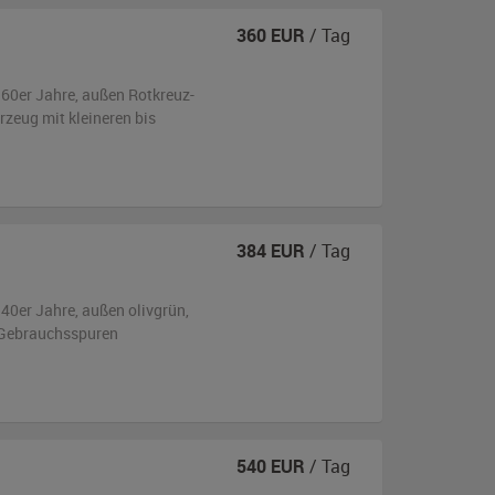
360
EUR
/ Tag
960er Jahre,
außen
Rotkreuz-
hrzeug
mit kleineren bis
384
EUR
/ Tag
940er Jahre,
außen
olivgrün
,
 Gebrauchsspuren
540
EUR
/ Tag