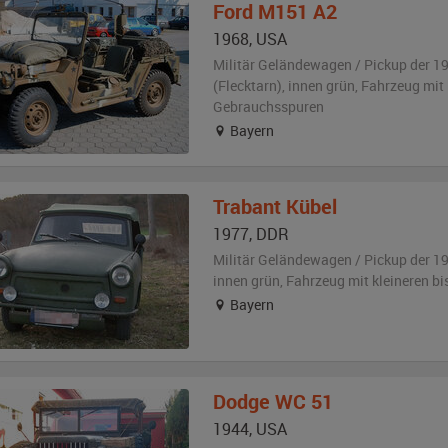
Ford
M151 A2
1968
,
USA
Militär Geländewagen / Pickup der 1
(Flecktarn)
,
innen grün
, Fahrzeug
mit 
Gebrauchsspuren
Bayern
Trabant
Kübel
1977
,
DDR
Militär Geländewagen / Pickup der 1
innen grün
, Fahrzeug
mit kleineren b
Bayern
Dodge
WC 51
1944
,
USA