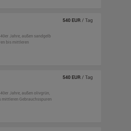
540
EUR
/ Tag
940er Jahre,
außen
sandgelb
ren bis mittleren
540
EUR
/ Tag
940er Jahre,
außen
olivgrün
,
is mittleren Gebrauchsspuren