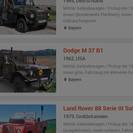
1989
,
Deutschland
Militär Geländewagen / Pickup der 1
braun (Bundeswehr Flecktarn)
,
innen
Gebrauchsspuren
Bayern
Dodge
M 37 B1
1962
,
USA
Militär Geländewagen / Pickup der 1
innen grün
, Fahrzeug
mit kleineren b
Bayern
Land Rover
88 Serie III So
1979
,
Großbritannien
Militär Geländewagen / Pickup der 1
(ausgeblichen)
,
innen schwarz
, Fahr