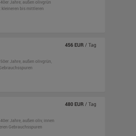
940er Jahre,
außen
olivgrün
 kleineren bis mittleren
456
EUR
/ Tag
950er Jahre,
außen
olivgrün
,
 Gebrauchsspuren
480
EUR
/ Tag
940er Jahre,
außen
oliv
,
innen
tleren Gebrauchsspuren