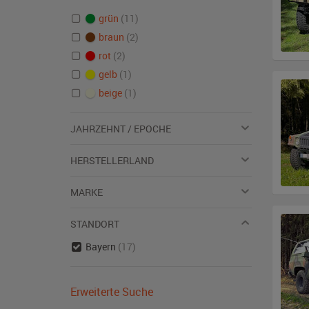
grün
(11)
braun
(2)
rot
(2)
gelb
(1)
beige
(1)
JAHRZEHNT / EPOCHE
HERSTELLERLAND
MARKE
STANDORT
Bayern
(17)
Erweiterte Suche