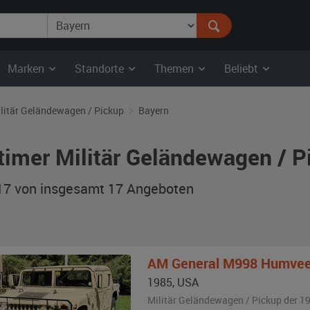
Marken
Standorte
Themen
Beliebt
litär Geländewagen / Pickup
Bayern
timer Militär Geländewagen / P
 17 von insgesamt 17
Angeboten
AM General
M998 Humve
1985
,
USA
Militär Geländewagen / Pickup der 1