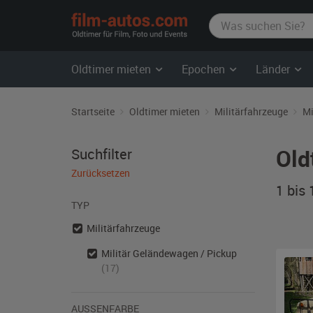
film-
autos.com
Oldtimer mieten
Epochen
Länder
Startseite
Oldtimer mieten
Militärfahrzeuge
Mi
Old
Suchfilter
Zurücksetzen
1 bis
TYP
Militärfahrzeuge
Militär Geländewagen / Pickup
(17)
AUSSENFARBE