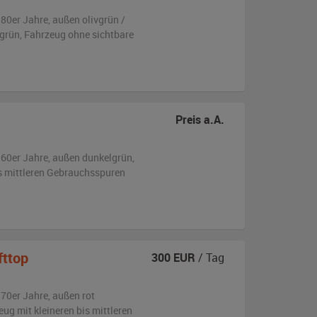
980er Jahre,
außen
olivgrün /
 grün
, Fahrzeug
ohne sichtbare
Preis a.A.
960er Jahre,
außen
dunkelgrün
,
is mittleren Gebrauchsspuren
fttop
300
EUR
/ Tag
970er Jahre,
außen
rot
zeug
mit kleineren bis mittleren