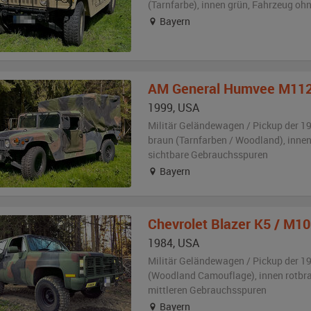
(Tarnfarbe)
,
innen grün
, Fahrzeug
ohn
Bayern
AM General
Humvee M11
1999
,
USA
Militär Geländewagen / Pickup der 1
braun (Tarnfarben / Woodland)
,
innen
sichtbare Gebrauchsspuren
Bayern
Chevrolet
Blazer K5 / M1
1984
,
USA
Militär Geländewagen / Pickup der 1
(Woodland Camouflage)
,
innen rotbr
mittleren Gebrauchsspuren
Bayern