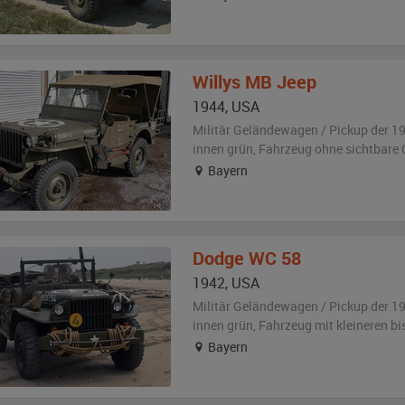
Willys
MB Jeep
1944
,
USA
Militär Geländewagen / Pickup der 1
innen grün
, Fahrzeug
ohne sichtbare
Bayern
Dodge
WC 58
1942
,
USA
Militär Geländewagen / Pickup der 1
innen grün
, Fahrzeug
mit kleineren b
Bayern