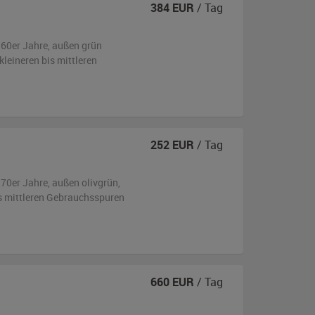
384
EUR
/ Tag
960er Jahre,
außen
grün
kleineren bis mittleren
252
EUR
/ Tag
970er Jahre,
außen
olivgrün
,
is mittleren Gebrauchsspuren
660
EUR
/ Tag