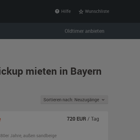
Hilfe
Wunschliste
Oldtimer anbieten
ickup mieten in Bayern
Sortieren nach: Neuzugänge
e
720
EUR
/ Tag
980er Jahre,
außen
sandbeige