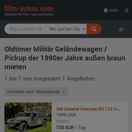
film-
Hilfe
autos.com
Oldtimer Militär Geländewagen /
Pickup der 1990er Jahre außen braun
mieten
1 bis 1 von insgesamt 1
Angeboten
Sortieren nach: Neuzugänge
AM General
Humvee M1123 HMMWV
1999
,
USA
Bayern
720
EUR
/ Tag