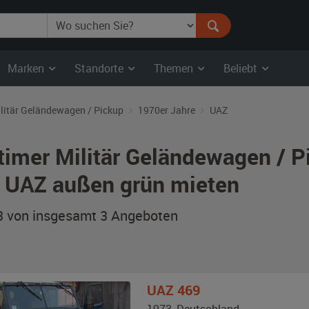
Marken
Standorte
Themen
Beliebt
litär Geländewagen / Pickup
1970er Jahre
UAZ
timer Militär Geländewagen / P
 UAZ außen grün mieten
 3 von insgesamt 3
Angeboten
UAZ
469