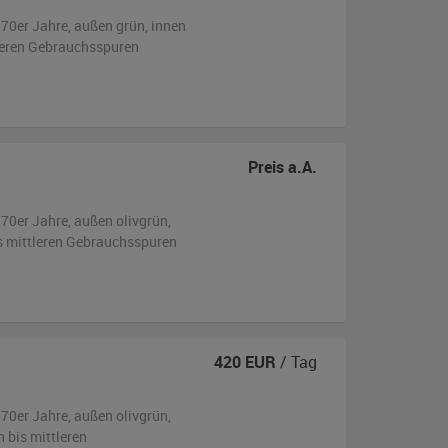
970er Jahre,
außen
grün
,
innen
tleren Gebrauchsspuren
Preis a.A.
970er Jahre,
außen
olivgrün
,
is mittleren Gebrauchsspuren
420
EUR
/ Tag
970er Jahre,
außen
olivgrün
,
n bis mittleren