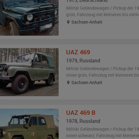
1973
,
Deutschland
Militär Geländewagen / Pickup der 1
grün
, Fahrzeug
mit kleineren bis mit
Sachsen-Anhalt
UAZ
469
1979
,
Russland
Militär Geländewagen / Pickup der 1
innen grün
, Fahrzeug
mit kleineren b
Sachsen-Anhalt
UAZ
469 B
1978
,
Russland
Militär Geländewagen / Pickup der 1
innen schwarz
, Fahrzeug
mit kleinere