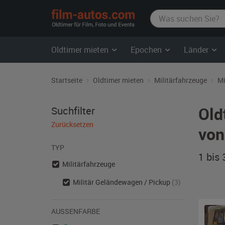
film-
autos.com
Oldtimer mieten
Epochen
Länder
Startseite
Oldtimer mieten
Militärfahrzeuge
Mi
Old
Suchfilter
Zurücksetzen
von
TYP
1 bis
Militärfahrzeuge
Militär Geländewagen / Pickup
(3)
AUSSENFARBE