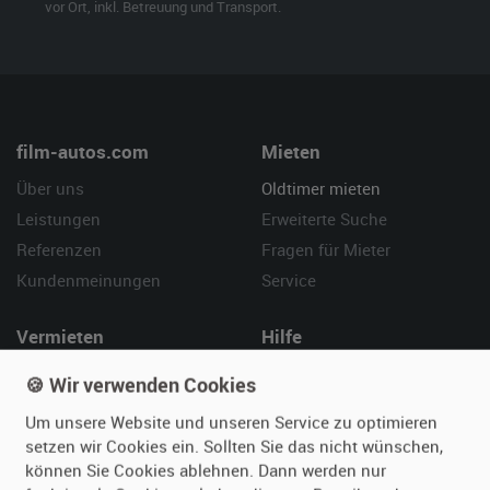
vor Ort, inkl. Betreuung und Transport.
film-autos.com
Mieten
Über uns
Oldtimer mieten
Leistungen
Erweiterte Suche
Referenzen
Fragen für Mieter
Kundenmeinungen
Service
Vermieten
Hilfe
Oldtimer anmelden
Häufige Fragen (FAQ)
🍪 Wir verwenden Cookies
Fotos senden
So funktioniert's
Um unsere Website und unseren Service zu optimieren
Fragen für Vermieter
Kontakt
setzen wir Cookies ein. Sollten Sie das nicht wünschen,
Inserat verwalten
können Sie Cookies ablehnen. Dann werden nur