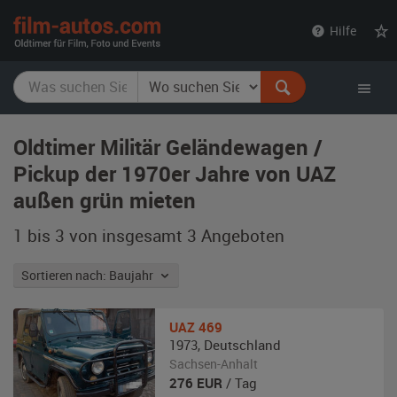
film-
Hilfe
autos.com
Oldtimer Militär Geländewagen /
Pickup der 1970er Jahre von UAZ
außen grün mieten
1 bis 3 von insgesamt 3
Angeboten
Sortieren nach: Baujahr
UAZ
469
1973
,
Deutschland
Sachsen-Anhalt
276
EUR
/ Tag