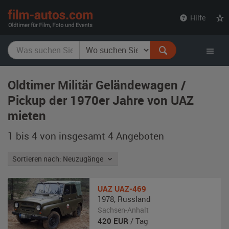
film-
Hilfe
autos.com
Oldtimer Militär Geländewagen /
Pickup der 1970er Jahre von UAZ
mieten
1 bis 4 von insgesamt 4
Angeboten
Sortieren nach: Neuzugänge
UAZ
UAZ-469
1978
,
Russland
Sachsen-Anhalt
420
EUR
/ Tag