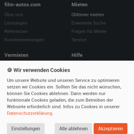
film-autos.com
Mieten
Über uns
Oldtimer mieten
Leistungen
Erweiterte Suche
Referenzen
Fragen für Mieter
Kundenmeinungen
Service
Vermieten
Hilfe
Oldtimer anmelden
Häufige Fragen (FAQ)
🍪 Wir verwenden Cookies
Fotos senden
So funktioniert's
Um unsere Website und unseren Service zu optimieren
Fragen für Vermieter
Kontakt
setzen wir Cookies ein. Sollten Sie das nicht wünschen,
Inserat verwalten
können Sie Cookies ablehnen. Dann werden nur
funktionale Cookies geladen, die zum Betreiben der
SPECIAL
Webseite erforderlich sind. Infos zu Cookies in unserer
Berühmte Filmautos –
Datenschutzerklärung
.
unsere Top 10 ...
Einstellungen
Alle ablehnen
Akzeptieren