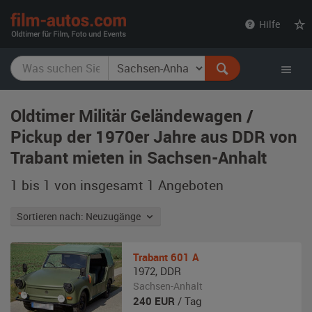
film-
Hilfe
autos.com
Oldtimer Militär Geländewagen /
Pickup der 1970er Jahre aus DDR von
Trabant mieten in Sachsen-Anhalt
1 bis 1 von insgesamt 1
Angeboten
Sortieren nach: Neuzugänge
Trabant
601 A
1972
,
DDR
Sachsen-Anhalt
240
EUR
/ Tag