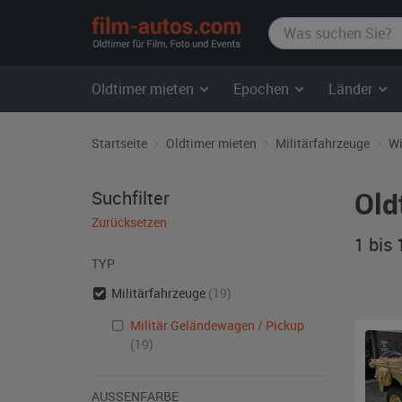
film-
autos.com
Oldtimer mieten
Epochen
Länder
Startseite
Oldtimer mieten
Militärfahrzeuge
Wi
Old
Suchfilter
Zurücksetzen
1 bis
TYP
Militärfahrzeuge
(19)
Militär Geländewagen / Pickup
(19)
AUSSENFARBE