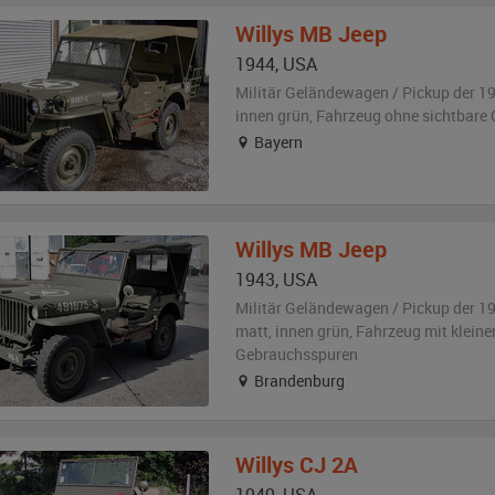
Willys
MB Jeep
1944
,
USA
Militär Geländewagen / Pickup der 1
innen grün
, Fahrzeug
ohne sichtbare
Bayern
Willys
MB Jeep
1943
,
USA
Militär Geländewagen / Pickup der 1
matt
,
innen grün
, Fahrzeug
mit kleine
Gebrauchsspuren
Brandenburg
Willys
CJ 2A