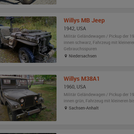
Willys
MB Jeep
1942
,
USA
Militär Geländewagen / Pickup der 1
innen schwarz
, Fahrzeug
mit kleinere
Gebrauchsspuren
Niedersachsen
Willys
M38A1
1960
,
USA
Militär Geländewagen / Pickup der 1
innen grün
, Fahrzeug
mit kleineren b
Sachsen-Anhalt