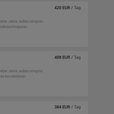
420
EUR
/ Tag
940er Jahre,
außen
olivgrün
,
 Gebrauchsspuren
408
EUR
/ Tag
940er Jahre,
außen
olivgrün
ren bis mittleren
384
EUR
/ Tag