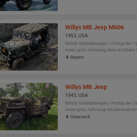
Willys
MB Jeep M606
1953
,
USA
Militär Geländewagen / Pickup der 1
innen grün
, Fahrzeug
ohne sichtbare
Bayern
Willys
MB Jeep
1943
,
USA
Militär Geländewagen / Pickup der 1
innen grün
, Fahrzeug
mit kleineren b
Österreich