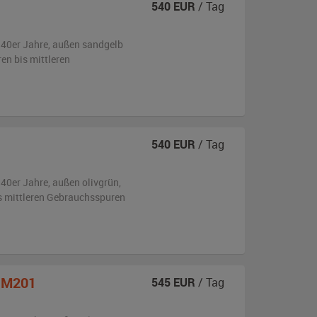
540
EUR
/ Tag
940er Jahre,
außen
sandgelb
ren bis mittleren
540
EUR
/ Tag
940er Jahre,
außen
olivgrün
,
is mittleren Gebrauchsspuren
 M201
545
EUR
/ Tag