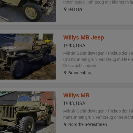
innen beige
, Fahrzeug
mit kleineren 
Hessen
Willys
MB Jeep
1943
,
USA
Militär Geländewagen / Pickup der 1
(matt)
,
innen grün
, Fahrzeug
mit klein
Gebrauchsspuren
Brandenburg
Willys
MB
1943
,
USA
Militär Geländewagen / Pickup der 1
matt
,
innen grün
, Fahrzeug
ohne sich
Nordrhein-Westfalen