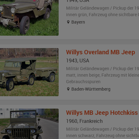
1949
,
USA
Militär Geländewagen / Pickup der 1
innen grün
, Fahrzeug
ohne sichtbare
Bayern
Willys
Overland MB Jeep
1943
,
USA
Militär Geländewagen / Pickup der 1
matt
,
innen beige
, Fahrzeug
mit klein
Gebrauchsspuren
Baden-Württemberg
Willys
MB Jeep Hotchkiss
1960
,
Frankreich
Militär Geländewagen / Pickup der 1
innen schwarz
, Fahrzeug
ohne sichtb