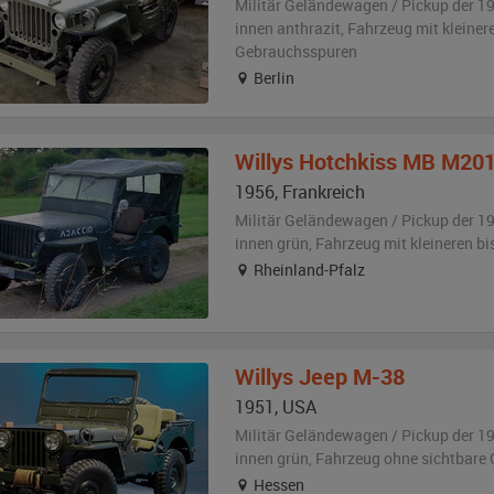
Militär Geländewagen / Pickup der 1
innen anthrazit
, Fahrzeug
mit kleiner
Gebrauchsspuren
Berlin
Willys
Hotchkiss MB M20
1956
,
Frankreich
Militär Geländewagen / Pickup der 1
innen grün
, Fahrzeug
mit kleineren b
Rheinland-Pfalz
Willys
Jeep M-38
1951
,
USA
Militär Geländewagen / Pickup der 1
innen grün
, Fahrzeug
ohne sichtbare
Hessen