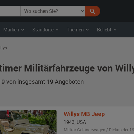
Marken
Standorte
Themen
Beliebt
llys
timer Militärfahrzeuge von Will
 19 von insgesamt 19
Angeboten
Willys
MB Jeep
1943
,
USA
Militär Geländewagen / Pickup der 1