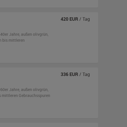
420
EUR
/ Tag
940er Jahre,
außen
olivgrün
,
n bis mittleren
336
EUR
/ Tag
960er Jahre,
außen
olivgrün
,
is mittleren Gebrauchsspuren