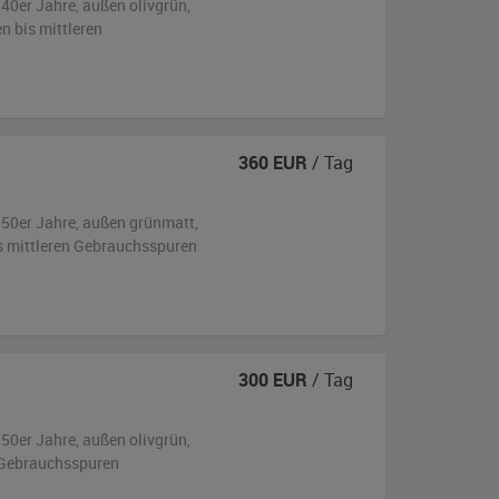
940er Jahre,
außen
olivgrün
,
en bis mittleren
1
360
EUR
/ Tag
950er Jahre,
außen
grünmatt
,
is mittleren Gebrauchsspuren
300
EUR
/ Tag
950er Jahre,
außen
olivgrün
,
 Gebrauchsspuren