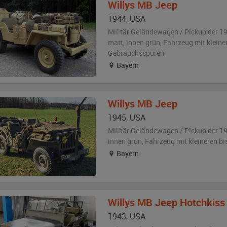
Willys
MB Jeep
1944
,
USA
Militär Geländewagen / Pickup der 1
matt
,
innen grün
, Fahrzeug
mit kleine
Gebrauchsspuren
Bayern
Willys
MB Jeep
1945
,
USA
Militär Geländewagen / Pickup der 1
innen grün
, Fahrzeug
mit kleineren b
Bayern
Willys
MB Jeep Hotchkiss
1943
,
USA