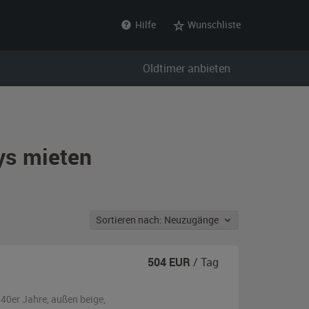
Hilfe
Wunschliste
Oldtimer anbieten
ys mieten
Sortieren nach: Neuzugänge
504
EUR
/ Tag
940er Jahre,
außen
beige
,