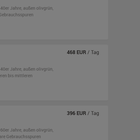
940er Jahre,
außen
olivgrün
,
 Gebrauchsspuren
468
EUR
/ Tag
940er Jahre,
außen
olivgrün,
eren bis mittleren
396
EUR
/ Tag
960er Jahre,
außen
olivgrün
,
are Gebrauchsspuren