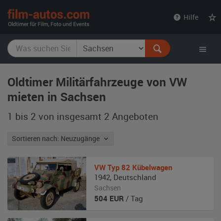
film-
Hilfe
autos.com
Oldtimer Militärfahrzeuge von VW
mieten in Sachsen
1 bis 2 von insgesamt 2
Angeboten
Sortieren nach: Neuzugänge
VW
Typ 82 Kübelwagen
1942
,
Deutschland
Sachsen
504
EUR
/ Tag