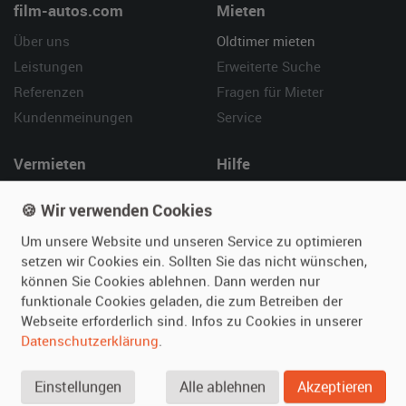
film-autos.com
Mieten
Über uns
Oldtimer mieten
Leistungen
Erweiterte Suche
Referenzen
Fragen für Mieter
Kundenmeinungen
Service
Vermieten
Hilfe
Oldtimer anmelden
Häufige Fragen (FAQ)
🍪 Wir verwenden Cookies
Fotos senden
So funktioniert's
Um unsere Website und unseren Service zu optimieren
Fragen für Vermieter
Kontakt
setzen wir Cookies ein. Sollten Sie das nicht wünschen,
Inserat verwalten
können Sie Cookies ablehnen. Dann werden nur
funktionale Cookies geladen, die zum Betreiben der
SPECIAL
Webseite erforderlich sind. Infos zu Cookies in unserer
Berühmte Filmautos –
Datenschutzerklärung
.
unsere Top 10 ...
Einstellungen
Alle ablehnen
Akzeptieren