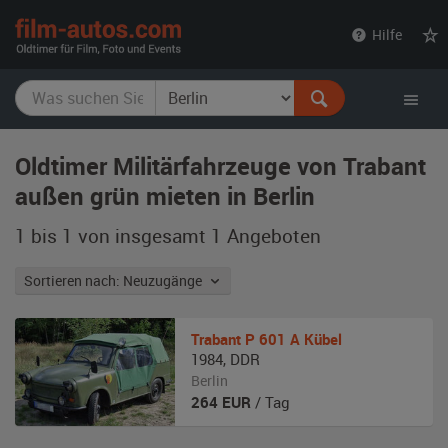
film-
Hilfe
autos.com
Oldtimer Militärfahrzeuge von Trabant
außen grün mieten in Berlin
1 bis 1 von insgesamt 1
Angeboten
Sortieren nach: Neuzugänge
Trabant
P 601 A Kübel
1984
,
DDR
Berlin
264
EUR
/ Tag