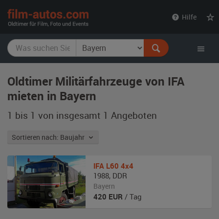
film-
Hilfe
autos.com
Oldtimer Militärfahrzeuge von IFA
mieten in Bayern
1 bis 1 von insgesamt 1
Angeboten
Sortieren nach: Baujahr
IFA
L60 4x4
1988
,
DDR
Bayern
420
EUR
/ Tag