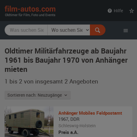
film-
Hilfe
autos.com
Oldtimer Militärfahrzeuge ab Baujahr
1961 bis Baujahr 1970 von Anhänger
mieten
1 bis 2 von insgesamt 2
Angeboten
Sortieren nach: Neuzugänge
Anhänger
Mobiles Feldpostamt
1967
,
DDR
Schleswig-Holstein
Preis a.A.