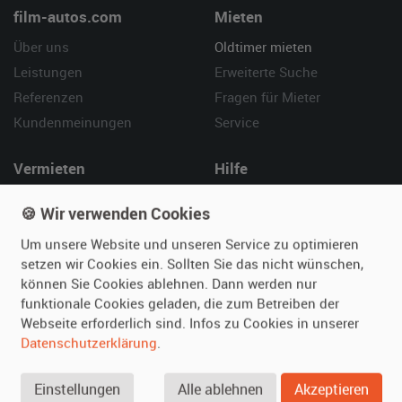
film-autos.com
Mieten
Über uns
Oldtimer mieten
Leistungen
Erweiterte Suche
Referenzen
Fragen für Mieter
Kundenmeinungen
Service
Vermieten
Hilfe
Oldtimer anmelden
Häufige Fragen (FAQ)
🍪 Wir verwenden Cookies
Fotos senden
So funktioniert's
Um unsere Website und unseren Service zu optimieren
Fragen für Vermieter
Kontakt
setzen wir Cookies ein. Sollten Sie das nicht wünschen,
Inserat verwalten
können Sie Cookies ablehnen. Dann werden nur
funktionale Cookies geladen, die zum Betreiben der
SPECIAL
Webseite erforderlich sind. Infos zu Cookies in unserer
Berühmte Filmautos –
Datenschutzerklärung
.
unsere Top 10 ...
Einstellungen
Alle ablehnen
Akzeptieren