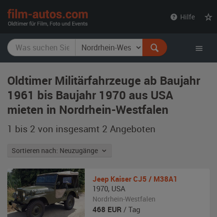
film-
Hilfe
autos.com
Oldtimer Militärfahrzeuge ab Baujahr
1961 bis Baujahr 1970 aus USA
mieten in Nordrhein-Westfalen
1 bis 2 von insgesamt 2
Angeboten
Sortieren nach: Neuzugänge
Jeep
Kaiser CJ5 / M38A1
1970
,
USA
Nordrhein-Westfalen
468
EUR
/ Tag