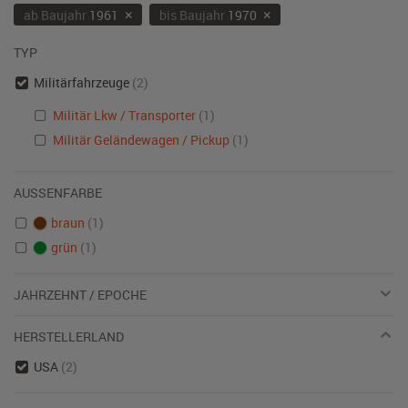
×
×
ab Baujahr
1961
bis Baujahr
1970
TYP
Militärfahrzeuge
(2)
Militär Lkw / Transporter
(1)
Militär Geländewagen / Pickup
(1)
AUSSENFARBE
braun
(1)
grün
(1)
JAHRZEHNT / EPOCHE
HERSTELLERLAND
USA
(2)