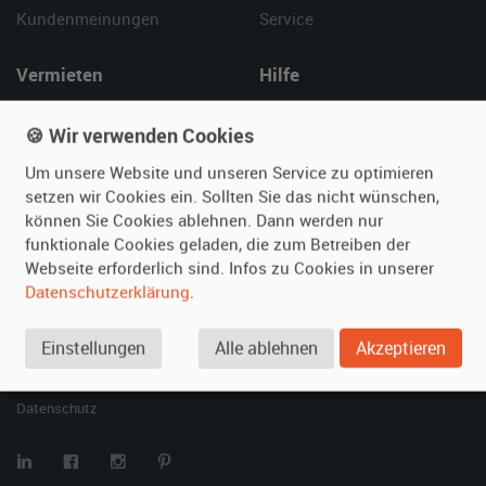
Kundenmeinungen
Service
Vermieten
Hilfe
Oldtimer anmelden
Häufige Fragen (FAQ)
🍪 Wir verwenden Cookies
Fotos senden
So funktioniert's
Fragen für Vermieter
Kontakt
Um unsere Website und unseren Service zu optimieren
setzen wir Cookies ein. Sollten Sie das nicht wünschen,
Inserat verwalten
können Sie Cookies ablehnen. Dann werden nur
funktionale Cookies geladen, die zum Betreiben der
SPECIAL
Webseite erforderlich sind. Infos zu Cookies in unserer
Berühmte Filmautos –
Datenschutzerklärung
.
unsere Top 10 ...
Einstellungen
Alle ablehnen
Akzeptieren
© 2026 film-autos.com
Blog
AGB
Impressum
Datenschutz