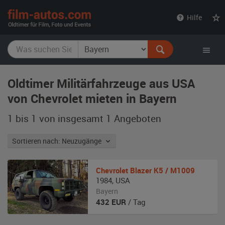
film-
Hilfe
autos.com
Oldtimer Militärfahrzeuge aus USA
von Chevrolet mieten in Bayern
1 bis 1 von insgesamt 1
Angeboten
Sortieren nach: Neuzugänge
Chevrolet
Blazer K5 / M1009
1984
,
USA
Bayern
432
EUR
/ Tag