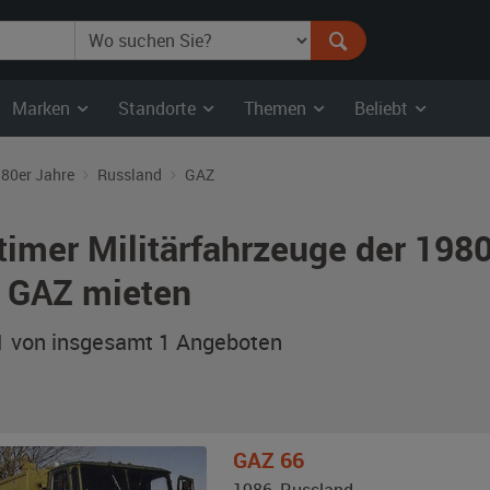
Marken
Standorte
Themen
Beliebt
80er Jahre
Russland
GAZ
timer Militärfahrzeuge der 198
 GAZ mieten
 1 von insgesamt 1
Angeboten
GAZ
66