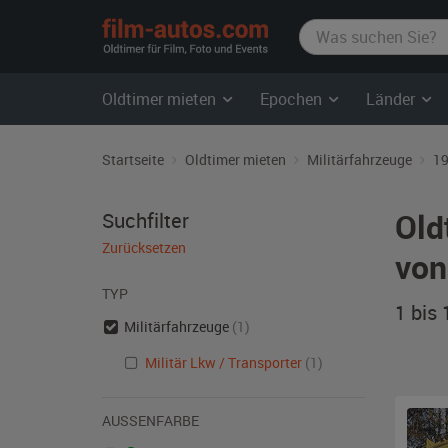
film-
autos.com
Oldtimer mieten
Epochen
Länder
Startseite
Oldtimer mieten
Militärfahrzeuge
19
Old
Suchfilter
Zurücksetzen
von
TYP
1 bis
Militärfahrzeuge
(1)
Militär Lkw / Transporter
(1)
AUSSENFARBE