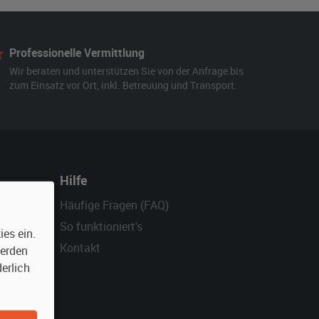
Professionelle Vermittlung
Wir beraten und unterstützen Sie von der Anfrage bis
zum Einsatz vor Ort, inkl. Betreuung und Transport.
Hilfe
Häufige Fragen (FAQ)
So funktioniert's
es ein.
Kontakt
werden
erlich