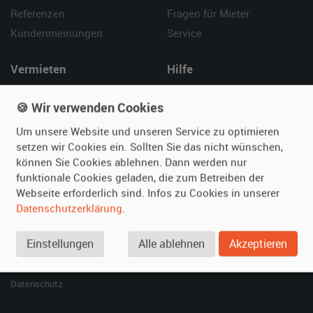
Referenzen
Fragen für Mieter
Kundenmeinungen
Service
Vermieten
Hilfe
Oldtimer anmelden
Häufige Fragen (FAQ)
🍪 Wir verwenden Cookies
Fotos senden
So funktioniert's
Um unsere Website und unseren Service zu optimieren
Fragen für Vermieter
Kontakt
setzen wir Cookies ein. Sollten Sie das nicht wünschen,
Inserat verwalten
können Sie Cookies ablehnen. Dann werden nur
funktionale Cookies geladen, die zum Betreiben der
SPECIAL
Webseite erforderlich sind. Infos zu Cookies in unserer
Berühmte Filmautos –
Datenschutzerklärung
.
unsere Top 10 ...
Einstellungen
Alle ablehnen
Akzeptieren
© 2026 film-autos.com
Blog
AGB
Impressum
Datenschutz