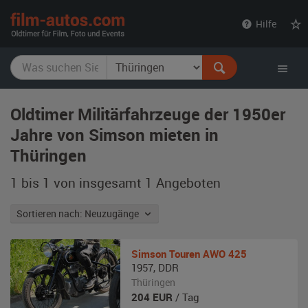
film-
Hilfe
autos.com
Oldtimer Militärfahrzeuge der 1950er
Jahre von Simson mieten in
Thüringen
1 bis 1 von insgesamt 1
Angeboten
Sortieren nach: Neuzugänge
Simson
Touren AWO 425
1957
,
DDR
Thüringen
204
EUR
/ Tag