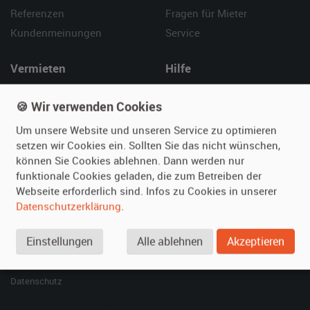
Referenzen
Fragen für Mieter
Kundenmeinungen
Service
Vermieten
Hilfe
Oldtimer anmelden
Häufige Fragen (FAQ)
🍪 Wir verwenden Cookies
Fotos senden
So funktioniert's
Um unsere Website und unseren Service zu optimieren
Fragen für Vermieter
Kontakt
setzen wir Cookies ein. Sollten Sie das nicht wünschen,
Inserat verwalten
können Sie Cookies ablehnen. Dann werden nur
funktionale Cookies geladen, die zum Betreiben der
SPECIAL
Webseite erforderlich sind. Infos zu Cookies in unserer
Berühmte Filmautos –
Datenschutzerklärung
.
unsere Top 10 ...
Einstellungen
Alle ablehnen
Akzeptieren
© 2026 film-autos.com
Blog
AGB
Impressum
Datenschutz