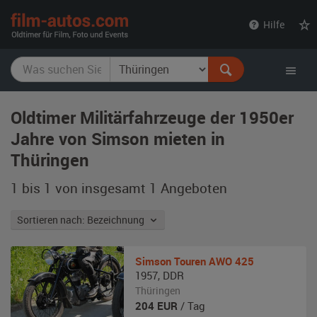
film-
Hilfe
autos.com
Oldtimer Militärfahrzeuge der 1950er
Jahre von Simson mieten in
Thüringen
1 bis 1 von insgesamt 1
Angeboten
Sortieren nach: Bezeichnung
Simson
Touren AWO 425
1957
,
DDR
Thüringen
204
EUR
/ Tag