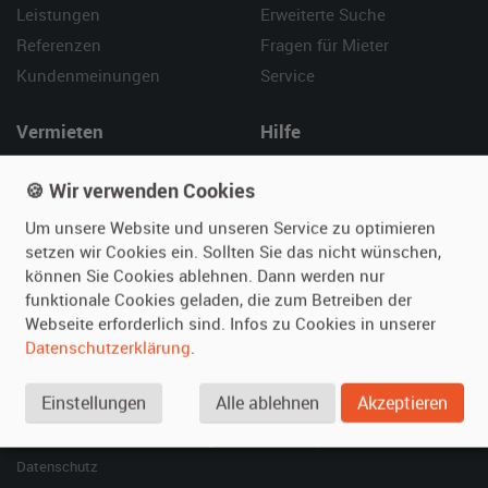
Leistungen
Erweiterte Suche
Referenzen
Fragen für Mieter
Kundenmeinungen
Service
Vermieten
Hilfe
Oldtimer anmelden
Häufige Fragen (FAQ)
🍪 Wir verwenden Cookies
Fotos senden
So funktioniert's
Um unsere Website und unseren Service zu optimieren
Fragen für Vermieter
Kontakt
setzen wir Cookies ein. Sollten Sie das nicht wünschen,
Inserat verwalten
können Sie Cookies ablehnen. Dann werden nur
funktionale Cookies geladen, die zum Betreiben der
SPECIAL
Webseite erforderlich sind. Infos zu Cookies in unserer
Berühmte Filmautos –
Datenschutzerklärung
.
unsere Top 10 ...
Einstellungen
Alle ablehnen
Akzeptieren
© 2026 film-autos.com
Blog
AGB
Impressum
Datenschutz