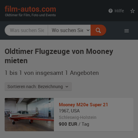
film-
Hilfe
autos.com
Oldtimer Flugzeuge von Mooney
mieten
1 bis 1 von insgesamt 1
Angeboten
Sortieren nach: Bezeichnung
Mooney
M20e Super 21
1967
,
USA
Schleswig-Holstein
900
EUR
/ Tag