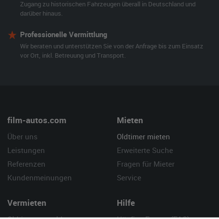
Zugang zu historischen Fahrzeugen überall in Deutschland und
darüber hinaus.
Professionelle Vermittlung
Wir beraten und unterstützen Sie von der Anfrage bis zum Einsatz
vor Ort, inkl. Betreuung und Transport.
film-autos.com
Mieten
Über uns
Oldtimer mieten
Leistungen
Erweiterte Suche
Referenzen
Fragen für Mieter
Kundenmeinungen
Service
Vermieten
Hilfe