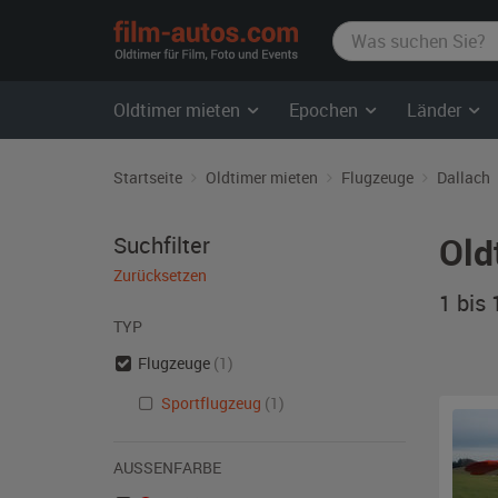
film-
autos.com
Oldtimer mieten
Epochen
Länder
Startseite
Oldtimer mieten
Flugzeuge
Dallach
Old
Suchfilter
Zurücksetzen
1 bis
TYP
Flugzeuge
(1)
Sportflugzeug
(1)
AUSSENFARBE