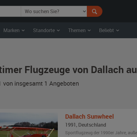
Marken
Standorte
Themen
Beliebt
timer Flugzeuge von Dallach au
 1 von insgesamt 1
Angeboten
Dallach
Sunwheel
1991
,
Deutschland
Sportflugzeug der 1990er Jahre,
auß