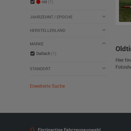
rot
(1)
JAHRZEHNT / EPOCHE
HERSTELLERLAND
MARKE
Oldt
Dallach
(1)
Hier fi
Fotosho
STANDORT
Erweiterte Suche
Einzigartige Fahrzeugauswahl