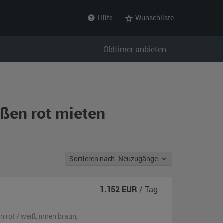
Hilfe
Wunschliste
Oldtimer anbieten
ßen rot mieten
Sortieren nach: Neuzugänge
1.152
EUR
/ Tag
en
rot / weiß
,
innen braun
,