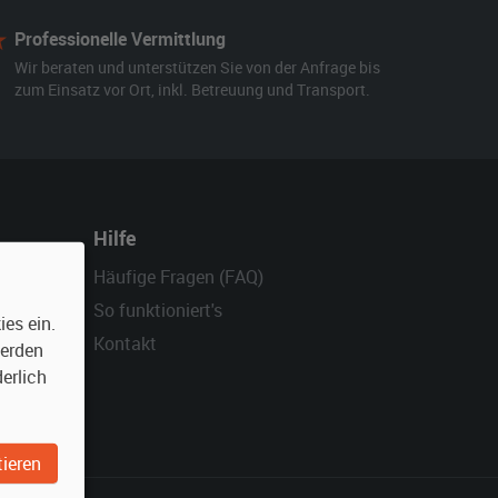
Professionelle Vermittlung
Wir beraten und unterstützen Sie von der Anfrage bis
zum Einsatz vor Ort, inkl. Betreuung und Transport.
Hilfe
Häufige Fragen (FAQ)
So funktioniert's
es ein.
Kontakt
werden
erlich
ieren