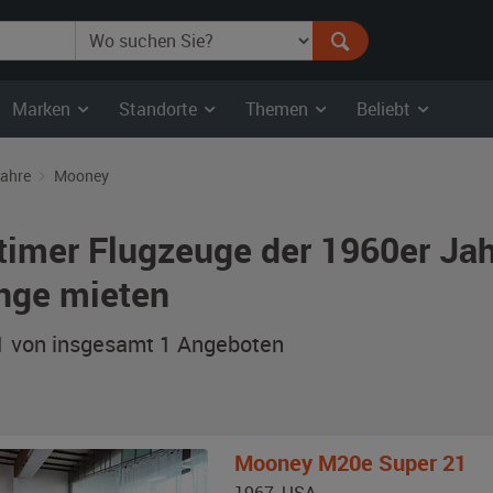
Marken
Standorte
Themen
Beliebt
Jahre
Mooney
timer Flugzeuge der 1960er Ja
nge mieten
 1 von insgesamt 1
Angeboten
Mooney
M20e Super 21