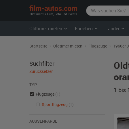
film-
autos.com
Oldtimer mieten
Epochen
Länder
Startseite
Oldtimer mieten
Flugzeuge
1960er 
Old
Suchfilter
Zurücksetzen
ora
TYP
1 bis
Flugzeuge
(1)
Sportflugzeug
(1)
AUSSENFARBE