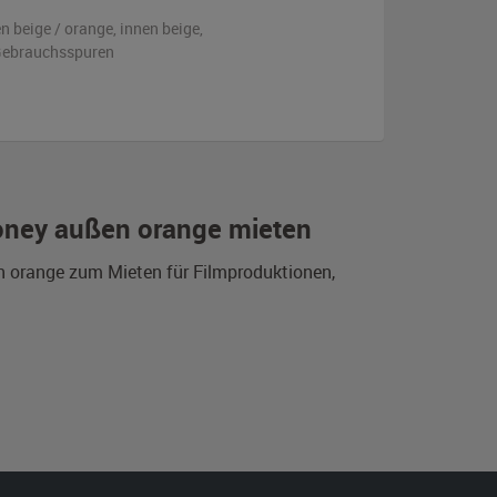
en
beige / orange
,
innen beige
,
 Gebrauchsspuren
oney außen orange mieten
n orange zum Mieten für Filmproduktionen,