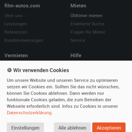
film-autos.com
Mieten
Über uns
Oldtimer mieten
Leistungen
Erweiterte Suche
Referenzen
Fragen für Mieter
Kundenmeinungen
Service
Vermieten
Hilfe
Oldtimer anmelden
Häufige Fragen (FAQ)
🍪 Wir verwenden Cookies
Fotos senden
So funktioniert's
Um unsere Website und unseren Service zu optimieren
Fragen für Vermieter
Kontakt
setzen wir Cookies ein. Sollten Sie das nicht wünschen,
Inserat verwalten
können Sie Cookies ablehnen. Dann werden nur
funktionale Cookies geladen, die zum Betreiben der
SPECIAL
Webseite erforderlich sind. Infos zu Cookies in unserer
Berühmte Filmautos –
Datenschutzerklärung
.
unsere Top 10 ...
Einstellungen
Alle ablehnen
Akzeptieren