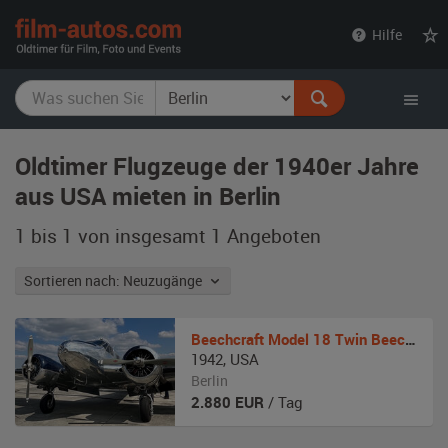
film-
Hilfe
autos.com
Oldtimer Flugzeuge der 1940er Jahre
aus USA mieten in Berlin
1 bis 1 von insgesamt 1
Angeboten
Sortieren nach: Neuzugänge
Beechcraft
Model 18 Twin Beech / C-45H
1942
,
USA
Berlin
2.880
EUR
/ Tag