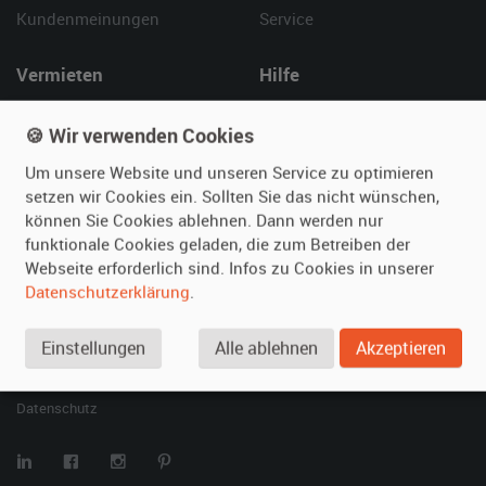
Kundenmeinungen
Service
Vermieten
Hilfe
Oldtimer anmelden
Häufige Fragen (FAQ)
🍪 Wir verwenden Cookies
Fotos senden
So funktioniert's
Fragen für Vermieter
Kontakt
Um unsere Website und unseren Service zu optimieren
setzen wir Cookies ein. Sollten Sie das nicht wünschen,
Inserat verwalten
können Sie Cookies ablehnen. Dann werden nur
funktionale Cookies geladen, die zum Betreiben der
SPECIAL
Webseite erforderlich sind. Infos zu Cookies in unserer
Berühmte Filmautos –
Datenschutzerklärung
.
unsere Top 10 ...
Einstellungen
Alle ablehnen
Akzeptieren
© 2026 film-autos.com
Blog
AGB
Impressum
Datenschutz