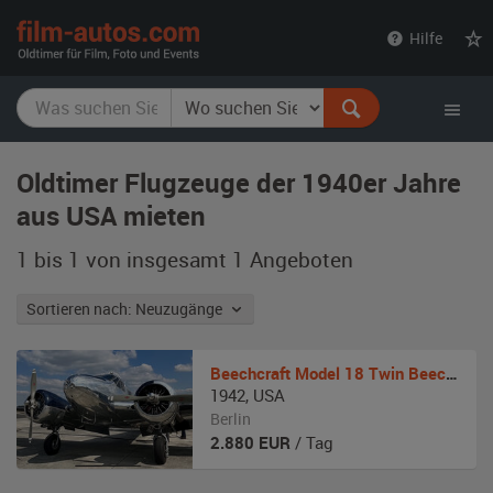
film-
Hilfe
autos.com
Oldtimer Flugzeuge der 1940er Jahre
aus USA mieten
1 bis 1 von insgesamt 1
Angeboten
Sortieren nach: Neuzugänge
Beechcraft
Model 18 Twin Beech / C-45H
1942
,
USA
Berlin
2.880
EUR
/ Tag