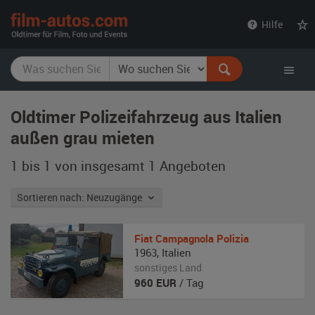
film-
Hilfe
autos.com
Oldtimer Polizeifahrzeug aus Italien
außen grau mieten
1 bis 1 von insgesamt 1
Angeboten
Sortieren nach: Neuzugänge
Fiat
Campagnola Polizia
1963
,
Italien
sonstiges Land
960
EUR
/ Tag