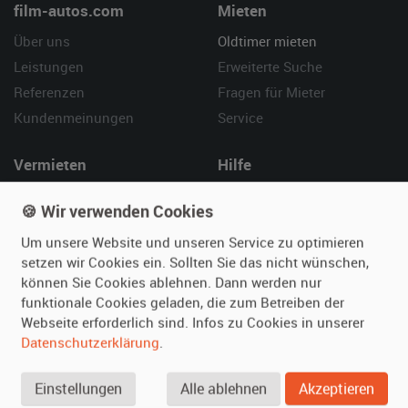
film-autos.com
Mieten
Über uns
Oldtimer mieten
Leistungen
Erweiterte Suche
Referenzen
Fragen für Mieter
Kundenmeinungen
Service
Vermieten
Hilfe
Oldtimer anmelden
Häufige Fragen (FAQ)
🍪 Wir verwenden Cookies
Fotos senden
So funktioniert's
Um unsere Website und unseren Service zu optimieren
Fragen für Vermieter
Kontakt
setzen wir Cookies ein. Sollten Sie das nicht wünschen,
Inserat verwalten
können Sie Cookies ablehnen. Dann werden nur
funktionale Cookies geladen, die zum Betreiben der
SPECIAL
Webseite erforderlich sind. Infos zu Cookies in unserer
Berühmte Filmautos –
Datenschutzerklärung
.
unsere Top 10 ...
Einstellungen
Alle ablehnen
Akzeptieren