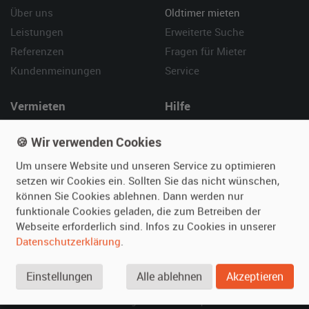
Über uns
Oldtimer mieten
Leistungen
Erweiterte Suche
Referenzen
Fragen für Mieter
Kundenmeinungen
Service
Vermieten
Hilfe
Oldtimer anmelden
Häufige Fragen (FAQ)
🍪 Wir verwenden Cookies
Fotos senden
So funktioniert's
Um unsere Website und unseren Service zu optimieren
Fragen für Vermieter
Kontakt
setzen wir Cookies ein. Sollten Sie das nicht wünschen,
Inserat verwalten
können Sie Cookies ablehnen. Dann werden nur
funktionale Cookies geladen, die zum Betreiben der
SPECIAL
Webseite erforderlich sind. Infos zu Cookies in unserer
Berühmte Filmautos –
Datenschutzerklärung
.
unsere Top 10 ...
Einstellungen
Alle ablehnen
Akzeptieren
© 2026 film-autos.com
Blog
AGB
Impressum