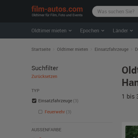
film-
autos.com
Oldtimer mieten
Epochen
Länder
Startseite
Oldtimer mieten
Einsatzfahrzeuge
D
Old
Suchfilter
Zurücksetzen
Ha
TYP
1 bis
Einsatzfahrzeuge
(3)
Feuerwehr
(3)
AUSSENFARBE