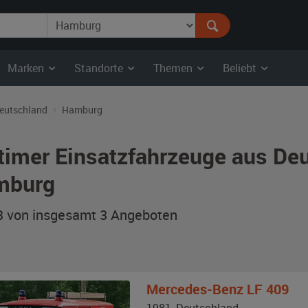
Marken
Standorte
Themen
Beliebt
eutschland
Hamburg
timer Einsatzfahrzeuge aus Deu
mburg
 3 von insgesamt 3
Angeboten
Mercedes-Benz
LF 409