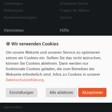
Leistungen
Erweiterte Suche
Referenzen
Fragen für Mieter
Kundenmeinungen
Service
Vermieten
Hilfe
Oldtimer anmelden
Häufige Fragen (FAQ)
🍪 Wir verwenden Cookies
Fotos senden
So funktioniert's
Um unsere Website und unseren Service zu optimieren
Fragen für Vermieter
Kontakt
setzen wir Cookies ein. Sollten Sie das nicht wünschen,
Inserat verwalten
können Sie Cookies ablehnen. Dann werden nur
funktionale Cookies geladen, die zum Betreiben der
SPECIAL
Webseite erforderlich sind. Infos zu Cookies in unserer
Berühmte Filmautos –
Datenschutzerklärung
.
unsere Top 10 ...
Einstellungen
Alle ablehnen
Akzeptieren
© 2026 film-autos.com
Blog
AGB
Impressum
Datenschutz