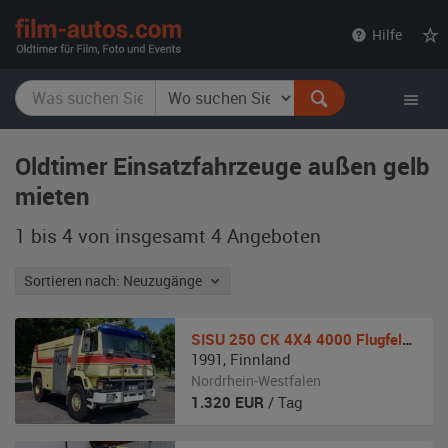
film-
Hilfe
autos.com
Oldtimer Einsatzfahrzeuge außen gelb
mieten
1 bis 4 von insgesamt 4
Angeboten
Sortieren nach: Neuzugänge
SISU
250 CK 4X4 4000 Flugfeldlöschfahrzeug
1991
,
Finnland
Nordrhein-Westfalen
1.320
EUR
/ Tag