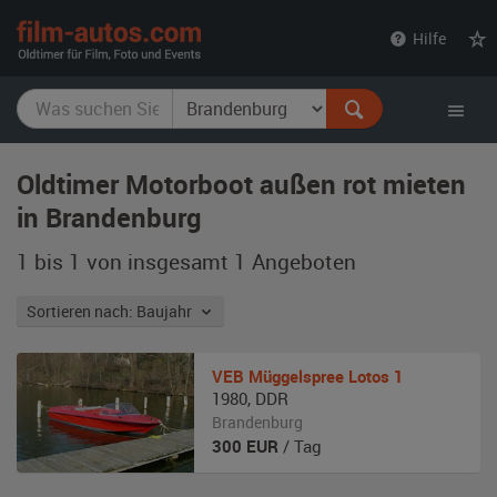
film-
Hilfe
autos.com
Oldtimer Motorboot außen rot mieten
in Brandenburg
1 bis 1 von insgesamt 1
Angeboten
Sortieren nach: Baujahr
VEB Müggelspree
Lotos 1
1980
,
DDR
Brandenburg
300
EUR
/ Tag