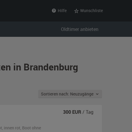
Hilfe
Wunschliste
Oldtimer anbieten
ten in Brandenburg
Sortieren nach: Neuzugänge
300
EUR
/ Tag
ot
,
innen rot
, Boot
ohne