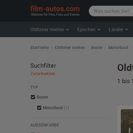
film-
autos.com
Oldtimer mieten
Epochen
Länder
Startseite
Oldtimer mieten
Boote
Motorboot
Old
Suchfilter
Zurücksetzen
1 bis
TYP
Boote
Motorboot
(1)
AUSSENFARBE