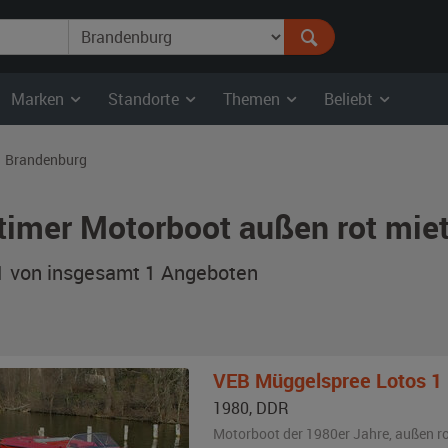
Marken
Standorte
Themen
Beliebt
Brandenburg
timer Motorboot außen rot mie
 1 von insgesamt 1
Angeboten
VEB Müggelspree
Lotos 1
1980
,
DDR
Motorboot der 1980er Jahre,
außen
r