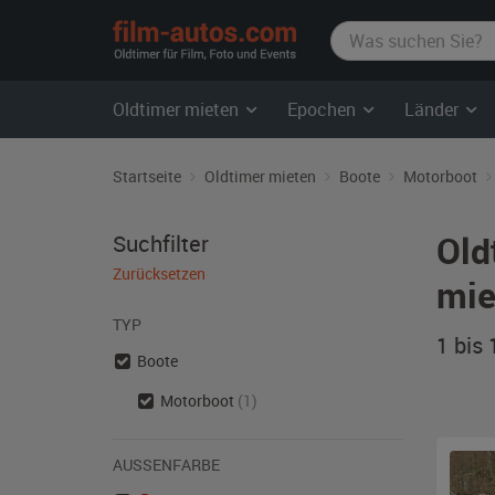
film-
autos.com
Oldtimer mieten
Epochen
Länder
Startseite
Oldtimer mieten
Boote
Motorboot
Old
Suchfilter
Zurücksetzen
mie
TYP
1 bis
Boote
Motorboot
(1)
AUSSENFARBE