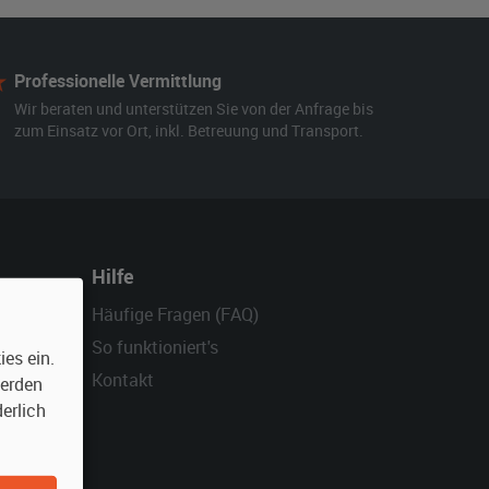
Professionelle Vermittlung
Wir beraten und unterstützen Sie von der Anfrage bis
zum Einsatz vor Ort, inkl. Betreuung und Transport.
Hilfe
Häufige Fragen (FAQ)
So funktioniert's
es ein.
Kontakt
werden
erlich