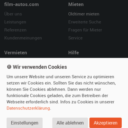
film-autos.com
Mieten
Über uns
Oldtimer mieten
Leistungen
Erweiterte Suche
Referenzen
Fragen für Mieter
Kundenmeinungen
Service
Vermieten
Hilfe
Oldtimer anmelden
Häufige Fragen (FAQ)
🍪 Wir verwenden Cookies
Fotos senden
So funktioniert's
Um unsere Website und unseren Service zu optimieren
Fragen für Vermieter
Kontakt
setzen wir Cookies ein. Sollten Sie das nicht wünschen,
Inserat verwalten
können Sie Cookies ablehnen. Dann werden nur
funktionale Cookies geladen, die zum Betreiben der
SPECIAL
Webseite erforderlich sind. Infos zu Cookies in unserer
Berühmte Filmautos –
Datenschutzerklärung
.
unsere Top 10 ...
Einstellungen
Alle ablehnen
Akzeptieren