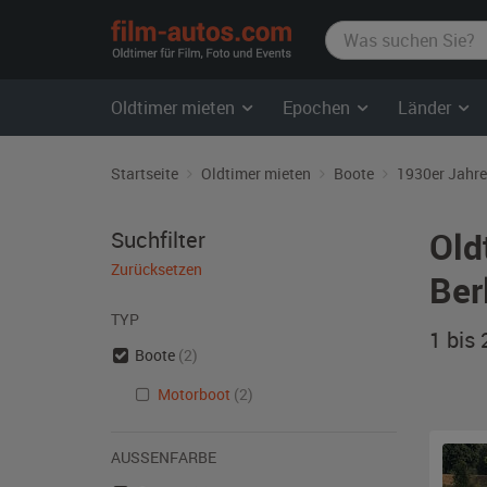
film-
autos.com
Oldtimer mieten
Epochen
Länder
Startseite
Oldtimer mieten
Boote
1930er Jahre
Old
Suchfilter
Zurücksetzen
Ber
TYP
1 bis
Boote
(2)
Motorboot
(2)
AUSSENFARBE