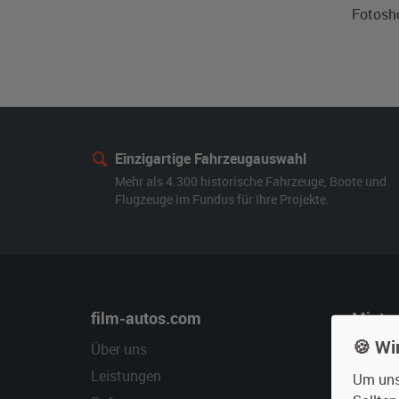
Fotosho
Einzigartige Fahrzeugauswahl
Mehr als 4.300 historische Fahrzeuge, Boote und
Flugzeuge im Fundus für Ihre Projekte.
film-autos.com
Miete
🍪 Wi
Über uns
Oldtime
Leistungen
Erweite
Um unse