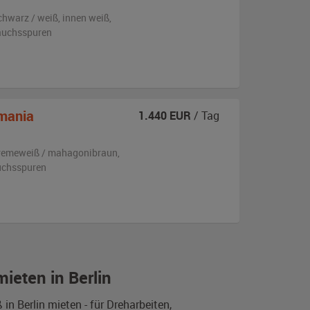
chwarz / weiß
,
innen weiß
,
rauchsspuren
mania
1.440
EUR
/ Tag
remeweiß / mahagonibraun
,
uchsspuren
ieten in Berlin
n Berlin mieten - für Dreharbeiten,