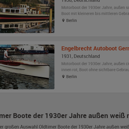
1938
,
Deutschland
Motorboot der 1930er Jahre,
außen
s
Boot
mit kleineren bis mittleren Geb
Berlin
Engelbrecht
Autoboot Ger
1931
,
Deutschland
Motorboot der 1930er Jahre,
außen
c
innen rot
, Boot
ohne sichtbare Gebra
Berlin
imer Boote der 1930er Jahre außen weiß m
er großen Auswahl Oldtimer Boote der 1930er Jahre außen weiß i