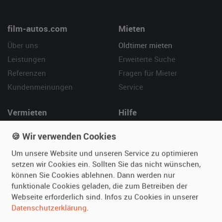
film-autos.com
Mieten
Über uns
Oldtimer mieten
Leistungen
Erweiterte Suche
Referenzen
Fragen für Mieter
Kundenmeinungen
Service
Vermieten
Hilfe
Oldtimer anmelden
Häufige Fragen (FAQ)
🍪 Wir verwenden Cookies
Fotos senden
So funktioniert's
Um unsere Website und unseren Service zu optimieren
Fragen für Vermieter
Kontakt
setzen wir Cookies ein. Sollten Sie das nicht wünschen,
Inserat verwalten
können Sie Cookies ablehnen. Dann werden nur
funktionale Cookies geladen, die zum Betreiben der
SPECIAL
Webseite erforderlich sind. Infos zu Cookies in unserer
Berühmte Filmautos –
Datenschutzerklärung
.
unsere Top 10 ...