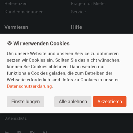
Referenzen
Fragen für Mieter
Kundenmeinungen
Service
Vermieten
Hilfe
Oldtimer anmelden
Häufige Fragen (FAQ)
🍪 Wir verwenden Cookies
Fotos senden
So funktioniert's
Um unsere Website und unseren Service zu optimieren
Fragen für Vermieter
Kontakt
setzen wir Cookies ein. Sollten Sie das nicht wünschen,
Inserat verwalten
können Sie Cookies ablehnen. Dann werden nur
funktionale Cookies geladen, die zum Betreiben der
SPECIAL
Webseite erforderlich sind. Infos zu Cookies in unserer
Berühmte Filmautos –
Datenschutzerklärung
.
unsere Top 10 ...
Einstellungen
Alle ablehnen
Akzeptieren
© 2026 film-autos.com
Blog
AGB
Impressum
Datenschutz