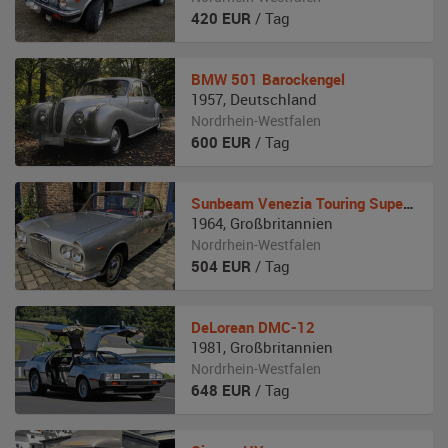
420
EUR
/ Tag
BMW
501 Barockengel
1957
,
Deutschland
Nordrhein-Westfalen
600
EUR
/ Tag
Sunbeam
Venezia Touring Superleggera
1964
,
Großbritannien
Nordrhein-Westfalen
504
EUR
/ Tag
DeLorean
DMC-12
1981
,
Großbritannien
Nordrhein-Westfalen
648
EUR
/ Tag