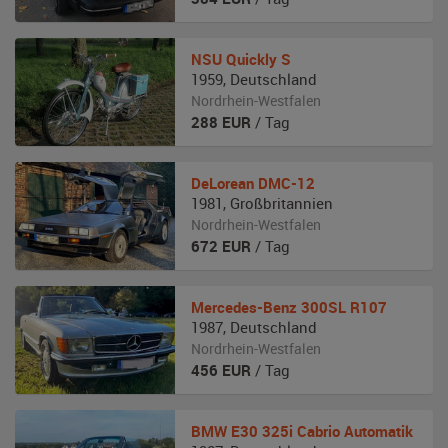
NSU
Quickly S
1959
,
Deutschland
Nordrhein-Westfalen
288
EUR
/ Tag
DeLorean
DMC-12
1981
,
Großbritannien
Nordrhein-Westfalen
672
EUR
/ Tag
Mercedes-Benz
300SL R107
1987
,
Deutschland
Nordrhein-Westfalen
456
EUR
/ Tag
BMW
E30 325i Cabrio Automatik