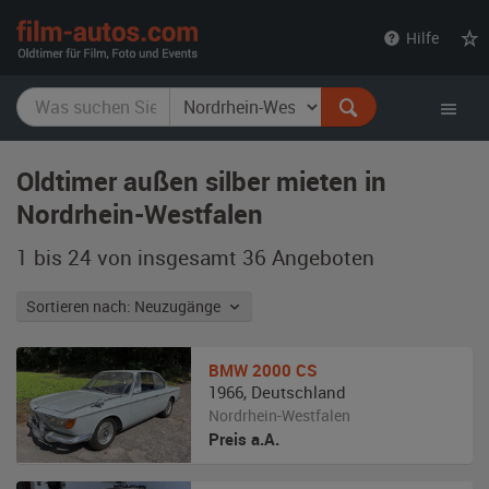
film-
Hilfe
autos.com
Oldtimer außen silber mieten in
Nordrhein-Westfalen
1 bis 24 von insgesamt 36
Angeboten
Sortieren nach: Neuzugänge
BMW
2000 CS
1966
,
Deutschland
Nordrhein-Westfalen
Preis a.A.