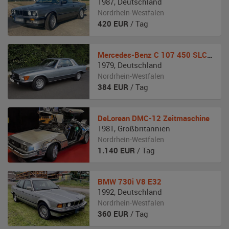
1987
,
Deutschland
Nordrhein-Westfalen
420
EUR
/ Tag
Mercedes-Benz
C 107 450 SLC 5.0
1979
,
Deutschland
Nordrhein-Westfalen
384
EUR
/ Tag
DeLorean
DMC-12 Zeitmaschine
1981
,
Großbritannien
Nordrhein-Westfalen
1.140
EUR
/ Tag
BMW
730i V8 E32
1992
,
Deutschland
Nordrhein-Westfalen
360
EUR
/ Tag