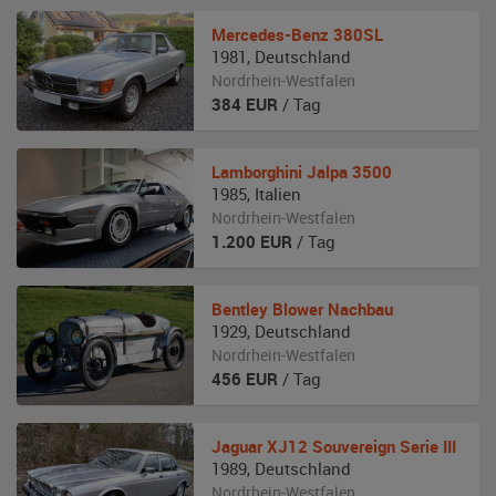
Mercedes-Benz
380SL
1981
,
Deutschland
Nordrhein-Westfalen
384
EUR
/ Tag
Lamborghini
Jalpa 3500
1985
,
Italien
Nordrhein-Westfalen
1.200
EUR
/ Tag
Bentley
Blower Nachbau
1929
,
Deutschland
Nordrhein-Westfalen
456
EUR
/ Tag
Jaguar
XJ12 Souvereign Serie III
1989
,
Deutschland
Nordrhein-Westfalen