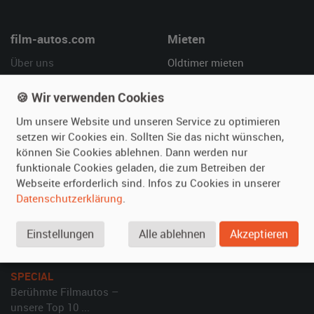
film-autos.com
Mieten
Über uns
Oldtimer mieten
Leistungen
Erweiterte Suche
🍪 Wir verwenden Cookies
Referenzen
Fragen für Mieter
Um unsere Website und unseren Service zu optimieren
Kundenmeinungen
Service
setzen wir Cookies ein. Sollten Sie das nicht wünschen,
können Sie Cookies ablehnen. Dann werden nur
Vermieten
Hilfe
funktionale Cookies geladen, die zum Betreiben der
Oldtimer anmelden
Häufige Fragen (FAQ)
Webseite erforderlich sind. Infos zu Cookies in unserer
Datenschutzerklärung
.
Fotos senden
So funktioniert's
Fragen für Vermieter
Kontakt
Einstellungen
Alle ablehnen
Akzeptieren
Inserat verwalten
SPECIAL
Berühmte Filmautos –
unsere Top 10 ...