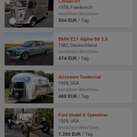
Citroen
HY
1978
,
Frankreich
Nordrhein-Westfalen
504
EUR
/ Tag
BMW
E21 Alpina B6 2,8
1982
,
Deutschland
Nordrhein-Westfalen
474
EUR
/ Tag
Airstream
Tradewind
1959
,
USA
Nordrhein-Westfalen
480
EUR
/ Tag
Ford
Model A Speedster
1929
,
USA
Nordrhein-Westfalen
1.200
EUR
/ Tag