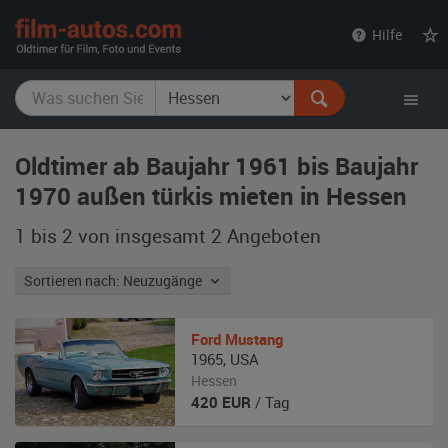
film-
Hilfe
autos.com
Oldtimer ab Baujahr 1961 bis Baujahr
1970 außen türkis mieten in Hessen
1 bis 2 von insgesamt 2
Angeboten
Sortieren nach: Neuzugänge
Ford
Mustang
1965
,
USA
Hessen
420
EUR
/ Tag