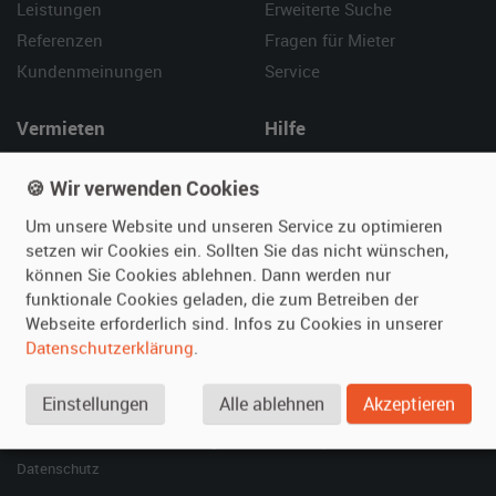
Leistungen
Erweiterte Suche
Referenzen
Fragen für Mieter
Kundenmeinungen
Service
Vermieten
Hilfe
Oldtimer anmelden
Häufige Fragen (FAQ)
🍪 Wir verwenden Cookies
Fotos senden
So funktioniert's
Um unsere Website und unseren Service zu optimieren
Fragen für Vermieter
Kontakt
setzen wir Cookies ein. Sollten Sie das nicht wünschen,
Inserat verwalten
können Sie Cookies ablehnen. Dann werden nur
funktionale Cookies geladen, die zum Betreiben der
SPECIAL
Webseite erforderlich sind. Infos zu Cookies in unserer
Berühmte Filmautos –
Datenschutzerklärung
.
unsere Top 10 ...
Einstellungen
Alle ablehnen
Akzeptieren
© 2026 film-autos.com
Blog
AGB
Impressum
Datenschutz