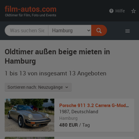
film-
Hilfe
autos.com
Oldtimer außen beige mieten in
Hamburg
1 bis 13 von insgesamt 13
Angeboten
Sortieren nach: Neuzugänge
Porsche
911 3.2 Carrera G-Modell
1987
,
Deutschland
Hamburg
480
EUR
/ Tag