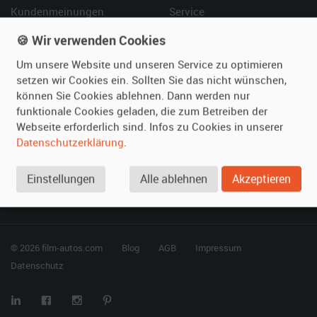
Kundenmeinungen
Service
🍪 Wir verwenden Cookies
Vermieten
Hilfe
Um unsere Website und unseren Service zu optimieren
Oldtimer anmelden
Häufige Fragen (FAQ)
setzen wir Cookies ein. Sollten Sie das nicht wünschen,
Fotos senden
So funktioniert's
können Sie Cookies ablehnen. Dann werden nur
funktionale Cookies geladen, die zum Betreiben der
Fragen für Vermieter
Kontakt
Webseite erforderlich sind. Infos zu Cookies in unserer
Inserat verwalten
Datenschutzerklärung
.
SPECIAL
Einstellungen
Alle ablehnen
Akzeptieren
Berühmte Filmautos –
unsere Top 10 ...
© 2026 film-autos.com
Blog
AGB
Impressum
Datenschutz