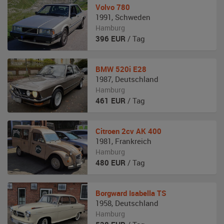
Volvo
780
1991
,
Schweden
Hamburg
396
EUR
/ Tag
BMW
520i E28
1987
,
Deutschland
Hamburg
461
EUR
/ Tag
Citroen
2cv AK 400
1981
,
Frankreich
Hamburg
480
EUR
/ Tag
Borgward
Isabella TS
1958
,
Deutschland
Hamburg