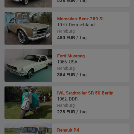
528
EUR
/ Tag
Mercedes-Benz
280 SL
1970
,
Deutschland
Hamburg
480
EUR
/ Tag
Ford
Mustang
1966
,
USA
Hamburg
384
EUR
/ Tag
IWL
Stadtroller SR 59 Berlin
1962
,
DDR
Hamburg
228
EUR
/ Tag
Renault
R4