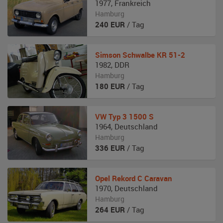
1977
,
Frankreich
Hamburg
240
EUR
/ Tag
Simson
Schwalbe KR 51-2
1982
,
DDR
Hamburg
180
EUR
/ Tag
VW
Typ 3 1500 S
1964
,
Deutschland
Hamburg
336
EUR
/ Tag
Opel
Rekord C Caravan
1970
,
Deutschland
Hamburg
264
EUR
/ Tag