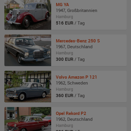
MG
YA
1947
,
Großbritannien
Hamburg
516
EUR
/ Tag
Mercedes-Benz
250 S
1967
,
Deutschland
Hamburg
300
EUR
/ Tag
Volvo
Amazon P 121
1962
,
Schweden
Hamburg
360
EUR
/ Tag
Opel
Rekord P2
1962
,
Deutschland
Hamburg