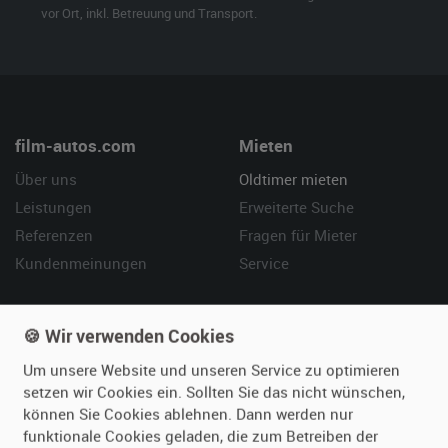
vor Ort, inkl. Betreuung und Transport.
film-autos.com
Mieten
Über uns
Oldtimer mieten
Leistungen
Erweiterte Suche
Referenzen
Fragen für Mieter
Kundenmeinungen
Service
Vermieten
Hilfe
🍪 Wir verwenden Cookies
Oldtimer anmelden
Häufige Fragen (FAQ)
Um unsere Website und unseren Service zu optimieren
Fotos senden
So funktioniert's
setzen wir Cookies ein. Sollten Sie das nicht wünschen,
Fragen für Vermieter
Kontakt
können Sie Cookies ablehnen. Dann werden nur
Inserat verwalten
funktionale Cookies geladen, die zum Betreiben der