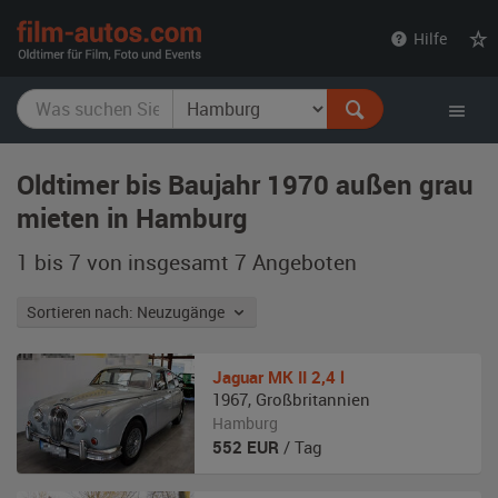
film-
Hilfe
autos.com
Oldtimer bis Baujahr 1970 außen grau
mieten in Hamburg
1 bis 7 von insgesamt 7
Angeboten
Sortieren nach: Neuzugänge
Jaguar
MK II 2,4 l
1967
,
Großbritannien
Hamburg
552
EUR
/ Tag