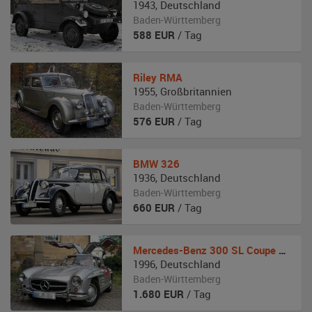
1943
,
Deutschland
Baden-Württemberg
588
EUR
/ Tag
Riley
RMA
1955
,
Großbritannien
Baden-Württemberg
576
EUR
/ Tag
BMW
326
1936
,
Deutschland
Baden-Württemberg
660
EUR
/ Tag
Mercedes-Benz
300 SL Coupe Flügeltürer Replika W198
1996
,
Deutschland
Baden-Württemberg
1.680
EUR
/ Tag