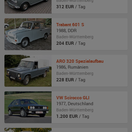
Baden-Württemberg
312
EUR
/ Tag
Trabant
601 S
1988
,
DDR
Baden-Württemberg
204
EUR
/ Tag
ARO
320 Spezialaufbau
1986
,
Rumänien
Baden-Württemberg
228
EUR
/ Tag
VW
Scirocco GLI
1977
,
Deutschland
Baden-Württemberg
1.200
EUR
/ Tag