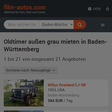
film-
Hilfe
autos.com
Oldtimer außen grau mieten in Baden-
Württemberg
1 bis 21 von insgesamt 21
Angeboten
Sortieren nach: Neuzugänge
Willys Overland
CJ-3B
1953
,
USA
Baden-Württemberg
384
EUR
/ Tag