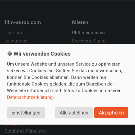
film-autos.com
Mieten
Über uns
Oldtimer mieten
Leistungen
Erweiterte Suche
Referenzen
Fragen für Mieter
🍪 Wir verwenden Cookies
Kundenmeinungen
Service
Um unsere Website und unseren Service zu optimieren
setzen wir Cookies ein. Sollten Sie das nicht wünschen,
Vermieten
Hilfe
können Sie Cookies ablehnen. Dann werden nur
Oldtimer anmelden
Häufige Fragen (FAQ)
funktionale Cookies geladen, die zum Betreiben der
Webseite erforderlich sind. Infos zu Cookies in unserer
Fotos senden
So funktioniert's
Datenschutzerklärung
.
Fragen für Vermieter
Kontakt
Inserat verwalten
Einstellungen
Alle ablehnen
Akzeptieren
SPECIAL
Berühmte Filmautos –