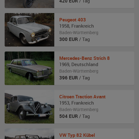
420
EUR
/ Tag
Peugeot
403
1958
,
Frankreich
Baden-Württemberg
300
EUR
/ Tag
Mercedes-Benz
Strich 8
1969
,
Deutschland
Baden-Württemberg
396
EUR
/ Tag
Citroen
Traction Avant
1953
,
Frankreich
Baden-Württemberg
504
EUR
/ Tag
VW
Typ 82 Kübel