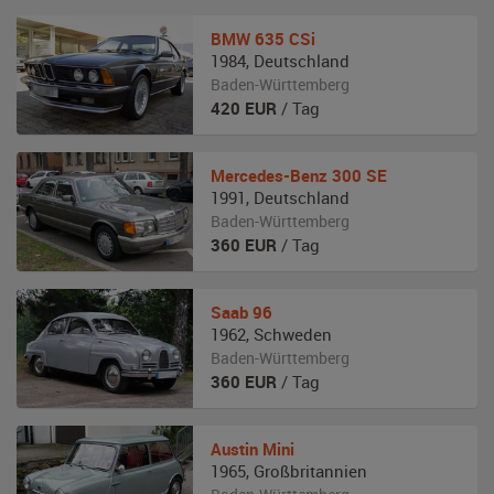
BMW
635 CSi
1984
,
Deutschland
Baden-Württemberg
420
EUR
/ Tag
Mercedes-Benz
300 SE
1991
,
Deutschland
Baden-Württemberg
360
EUR
/ Tag
Saab
96
1962
,
Schweden
Baden-Württemberg
360
EUR
/ Tag
Austin
Mini
1965
,
Großbritannien