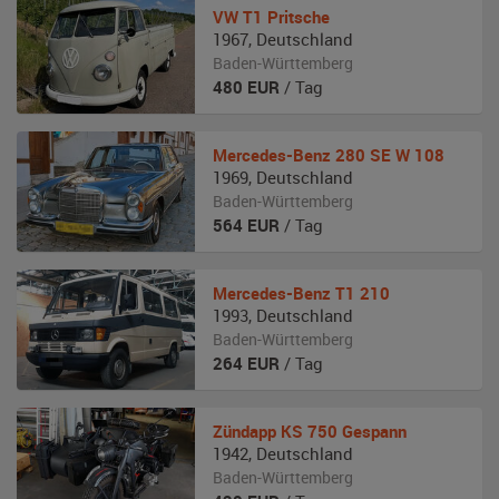
VW
T1 Pritsche
1967
,
Deutschland
Baden-Württemberg
480
EUR
/ Tag
Mercedes-Benz
280 SE W 108
1969
,
Deutschland
Baden-Württemberg
564
EUR
/ Tag
Mercedes-Benz
T1 210
1993
,
Deutschland
Baden-Württemberg
264
EUR
/ Tag
Zündapp
KS 750 Gespann
1942
,
Deutschland
Baden-Württemberg