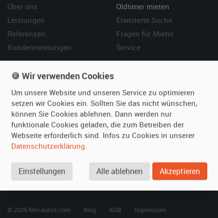
Über uns
Oldtimer mieten
Leistungen
Erweiterte Suche
Referenzen
Fragen für Mieter
Kundenmeinungen
Service
Vermieten
Hilfe
🍪 Wir verwenden Cookies
Oldtimer anmelden
Häufige Fragen (FAQ)
Um unsere Website und unseren Service zu optimieren
Fotos senden
So funktioniert's
setzen wir Cookies ein. Sollten Sie das nicht wünschen,
können Sie Cookies ablehnen. Dann werden nur
Fragen für Vermieter
Kontakt
funktionale Cookies geladen, die zum Betreiben der
Inserat verwalten
Webseite erforderlich sind. Infos zu Cookies in unserer
Datenschutzerklärung
.
SPECIAL
Berühmte Filmautos –
Einstellungen
Alle ablehnen
Akzeptieren
unsere Top 10 ...
© 2026 film-autos.com
Blog
AGB
Impressum