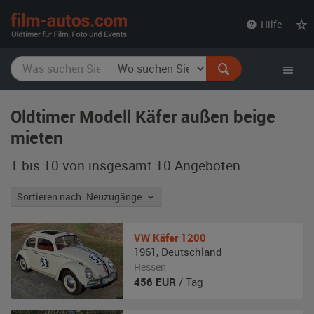
film-
Hilfe
autos.com
Oldtimer Modell Käfer außen beige
mieten
1 bis 10 von insgesamt 10
Angeboten
Sortieren nach: Neuzugänge
VW
Käfer 1200
1961
,
Deutschland
Hessen
456
EUR
/ Tag