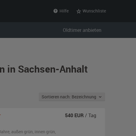
Hilfe
Wunschliste
Oldtimer anbieten
n in Sachsen-Anhalt
Sortieren nach: Bezeichnung
r
540
EUR
/ Tag
Jahre,
außen
grün
,
innen grün
,