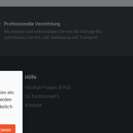
Professionelle Vermittlung
Wir beraten und unterstützen Sie von der Anfrage bis
zum Einsatz vor Ort, inkl. Betreuung und Transport.
Hilfe
Häufige Fragen (FAQ)
es ein.
So funktioniert's
werden
Kontakt
erlich
ieren