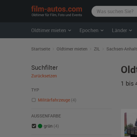
film-
autos.com
Oldtimer mieten
Epochen
Länder
Startseite
Oldtimer mieten
ZIL
Sachsen-Anhalt
Old
Suchfilter
Zurücksetzen
1 bis
TYP
Militärfahrzeuge
(4)
AUSSENFARBE
grün
(4)