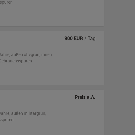
sspuren
900
EUR
/ Tag
Jahre,
außen
olivgrün
,
innen
n Gebrauchsspuren
Preis a.A.
Jahre,
außen
militärgrün
,
sspuren