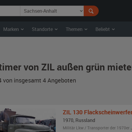
Marken
Standorte
Themen
Beliebt
timer von ZIL außen grün miete
 4 von insgesamt 4
Angeboten
ZIL
130 Flackscheinwerfe
1970
,
Russland
Militär Lkw / Transporter der 1970er 