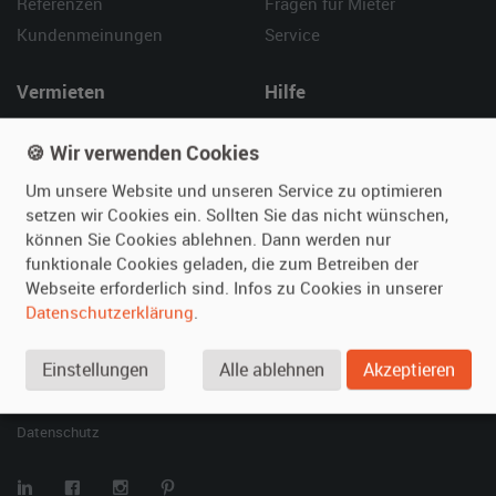
Referenzen
Fragen für Mieter
Kundenmeinungen
Service
Vermieten
Hilfe
Oldtimer anmelden
Häufige Fragen (FAQ)
🍪 Wir verwenden Cookies
Fotos senden
So funktioniert's
Um unsere Website und unseren Service zu optimieren
Fragen für Vermieter
Kontakt
setzen wir Cookies ein. Sollten Sie das nicht wünschen,
Inserat verwalten
können Sie Cookies ablehnen. Dann werden nur
funktionale Cookies geladen, die zum Betreiben der
SPECIAL
Webseite erforderlich sind. Infos zu Cookies in unserer
Berühmte Filmautos –
Datenschutzerklärung
.
unsere Top 10 ...
Einstellungen
Alle ablehnen
Akzeptieren
© 2026 film-autos.com
Blog
AGB
Impressum
Datenschutz