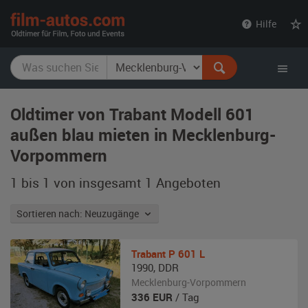
film-
Hilfe
autos.com
Oldtimer von Trabant Modell 601
außen blau mieten in Mecklenburg-
Vorpommern
1 bis 1 von insgesamt 1
Angeboten
Sortieren nach: Neuzugänge
Trabant
P 601 L
1990
,
DDR
Mecklenburg-Vorpommern
336
EUR
/ Tag