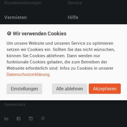
Kundenmeinungen
Service
Vermieten
Hilfe
Oldtimer anmelden
Häufige Fragen (FAQ)
🍪 Wir verwenden Cookies
Fotos senden
So funktioniert's
Fragen für Vermieter
Kontakt
Um unsere Website und unseren Service zu optimieren
setzen wir Cookies ein. Sollten Sie das nicht wünschen,
Inserat verwalten
können Sie Cookies ablehnen. Dann werden nur
funktionale Cookies geladen, die zum Betreiben der
SPECIAL
Webseite erforderlich sind. Infos zu Cookies in unserer
Berühmte Filmautos –
Datenschutzerklärung
.
unsere Top 10 ...
Einstellungen
Alle ablehnen
Akzeptieren
© 2026 film-autos.com
Blog
AGB
Impressum
Datenschutz