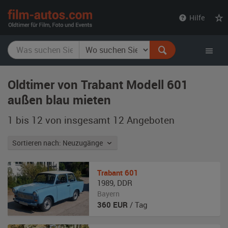
film-
Hilfe
autos.com
Oldtimer von Trabant Modell 601
außen blau mieten
1 bis 12 von insgesamt 12
Angeboten
Sortieren nach: Neuzugänge
Trabant
601
1989
,
DDR
Bayern
360
EUR
/ Tag