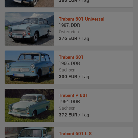
288
EUR
/ Tag
Trabant
601 Universal
1987
,
DDR
Österreich
276
EUR
/ Tag
Trabant
601
1966
,
DDR
Sachsen
300
EUR
/ Tag
Trabant
P 601
1964
,
DDR
Sachsen
372
EUR
/ Tag
Trabant
601 L S