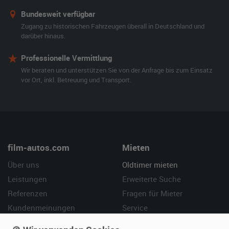
Bundesweit verfügbar
Zugang zu historischen Fahrzeugen überall in Deutschland und
darüber hinaus.
Professionelle Vermittlung
Wir beraten und unterstützen Sie von der Anfrage bis zum Einsatz
vor Ort, inkl. Betreuung und Transport.
film-autos.com
Mieten
Über uns
Oldtimer mieten
Leistungen
Erweiterte Suche
Referenzen
Fragen für Mieter
Kundenmeinungen
Service