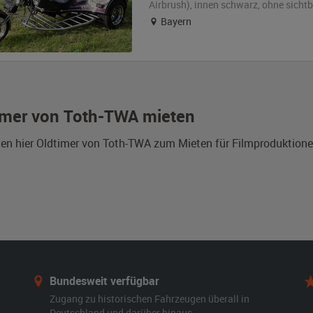
Airbrush)
,
innen schwarz
,
ohne sicht
Bayern
imer von Toth-TWA mieten
den hier Oldtimer von Toth-TWA zum Mieten für Filmproduktion
Bundesweit verfügbar
Zugang zu historischen Fahrzeugen überall in
Deutschland und darüber hinaus.