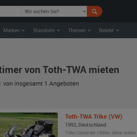
Marken
Standorte
Themen
Beliebt
timer von Toth-TWA mieten
 1 von insgesamt 1
Angeboten
Toth-TWA
Trike (VW)
1993
,
Deutschland
Trike / Qaud der 1990er Jahre,
außen