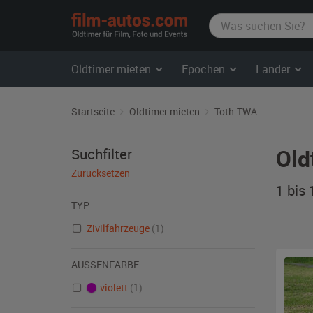
film-
autos.com
Oldtimer mieten
Epochen
Länder
Startseite
Oldtimer mieten
Toth-TWA
Old
Suchfilter
Zurücksetzen
1 bis
TYP
Zivilfahrzeuge
(1)
AUSSENFARBE
violett
(1)