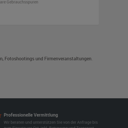
bare Gebrauchsspuren
en, Fotoshootings und Firmenveranstaltungen.
Professionelle Vermittlung
Wir beraten und unterstützen Sie von der Anfrage bis
zum Einsatz vor Ort, inkl. Betreuung und Transport.