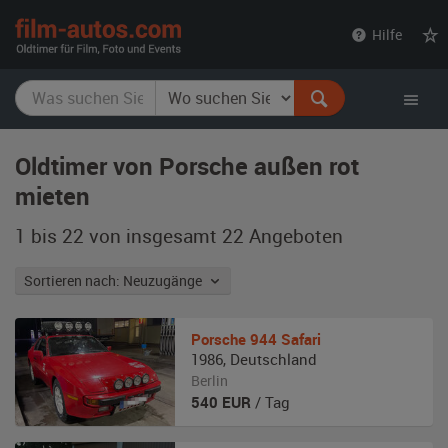
film-
Hilfe
autos.com
Oldtimer von Porsche außen rot
mieten
1 bis 22 von insgesamt 22
Angeboten
Sortieren nach: Neuzugänge
Porsche
944 Safari
1986
,
Deutschland
Berlin
540
EUR
/ Tag