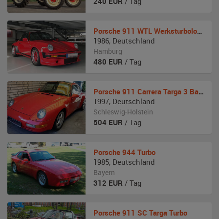
240
EUR
/ Tag
Porsche
911 WTL Werksturbolook Targa (G-Modell)
1986
,
Deutschland
Hamburg
480
EUR
/ Tag
Porsche
911 Carrera Targa 3 Baureihe 993
1997
,
Deutschland
Schleswig-Holstein
504
EUR
/ Tag
Porsche
944 Turbo
1985
,
Deutschland
Bayern
312
EUR
/ Tag
Porsche
911 SC Targa Turbo