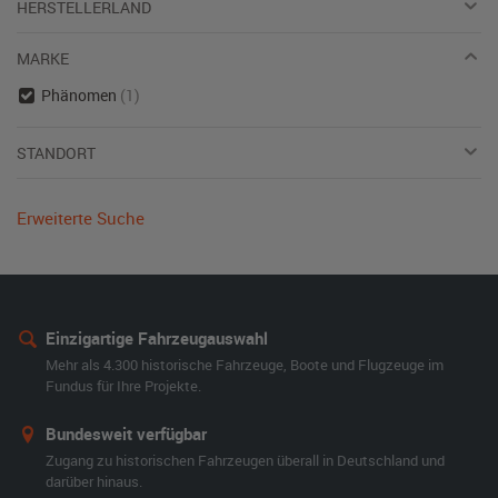
HERSTELLERLAND
MARKE
Phänomen
(1)
STANDORT
Erweiterte Suche
Einzigartige Fahrzeugauswahl
Mehr als 4.300 historische Fahrzeuge, Boote und Flugzeuge im
Fundus für Ihre Projekte.
Bundesweit verfügbar
Zugang zu historischen Fahrzeugen überall in Deutschland und
darüber hinaus.