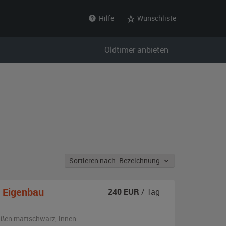
Hilfe
Wunschliste
Oldtimer anbieten
Sortieren nach: Bezeichnung
i Eigenbau
240
EUR
/ Tag
ußen
mattschwarz
,
innen