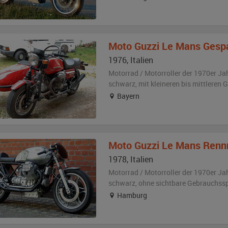
Moto Guzzi
Le Mans Gesp
1976
,
Italien
Motorrad / Motorroller der 1970er Ja
schwarz
,
mit kleineren bis mittleren
Bayern
Moto Guzzi
Le Mans Renn
1978
,
Italien
Motorrad / Motorroller der 1970er Ja
schwarz
,
ohne sichtbare Gebrauchss
Hamburg