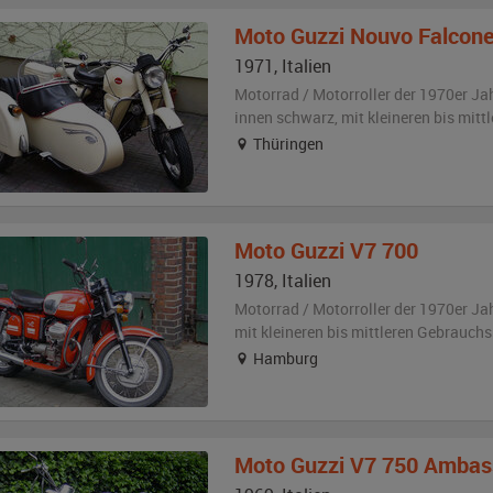
Moto Guzzi
Nouvo Falcone 
1971
,
Italien
Motorrad / Motorroller der 1970er Ja
innen schwarz
,
mit kleineren bis mit
Thüringen
Moto Guzzi
V7 700
1978
,
Italien
Motorrad / Motorroller der 1970er Ja
mit kleineren bis mittleren Gebrauch
Hamburg
Moto Guzzi
V7 750 Ambas