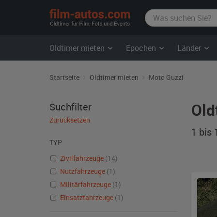
film-
autos.com
Oldtimer mieten
Epochen
Länder
Startseite
Oldtimer mieten
Moto Guzzi
Old
Suchfilter
Zurücksetzen
1 bis
TYP
Zivilfahrzeuge
(14)
Nutzfahrzeuge
(1)
Militärfahrzeuge
(1)
Einsatzfahrzeuge
(1)