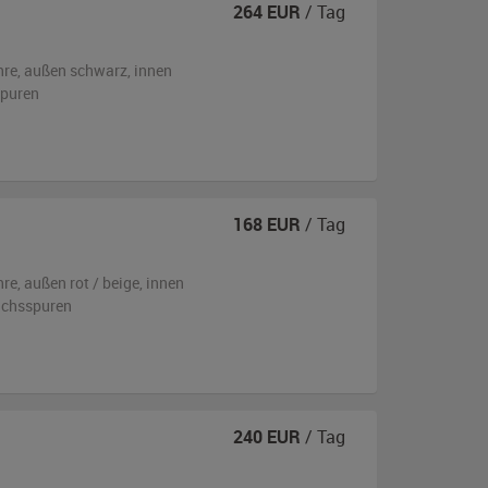
264
EUR
/ Tag
hre,
außen
schwarz
,
innen
spuren
168
EUR
/ Tag
hre,
außen
rot / beige
,
innen
auchsspuren
240
EUR
/ Tag