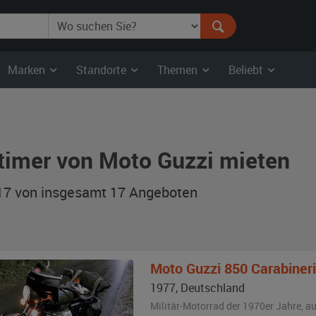
Marken
Standorte
Themen
Beliebt
timer von Moto Guzzi mieten
 17 von insgesamt 17
Angeboten
Moto Guzzi
850 Carabiner
1977
,
Deutschland
Militär-Motorrad der 1970er Jahre,
a