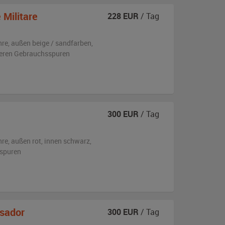
Militare
228
EUR
/ Tag
hre,
außen
beige / sandfarben
,
tleren Gebrauchsspuren
300
EUR
/ Tag
hre,
außen
rot
,
innen schwarz
,
sspuren
sador
300
EUR
/ Tag