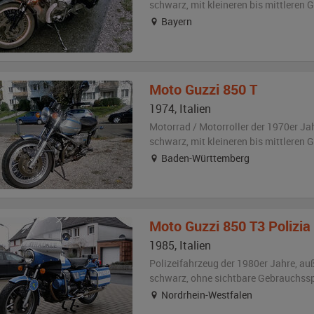
schwarz
,
mit kleineren bis mittleren
Bayern
Moto Guzzi
850 T
1974
,
Italien
Motorrad / Motorroller der 1970er Ja
schwarz
,
mit kleineren bis mittleren
Baden-Württemberg
Moto Guzzi
850 T3 Polizia
1985
,
Italien
Polizeifahrzeug der 1980er Jahre,
au
schwarz
,
ohne sichtbare Gebrauchss
Nordrhein-Westfalen