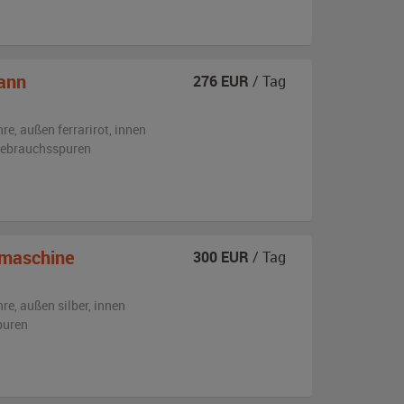
ann
276
EUR
/ Tag
hre,
außen
ferrarirot
,
innen
 Gebrauchsspuren
maschine
300
EUR
/ Tag
hre,
außen
silber
,
innen
puren