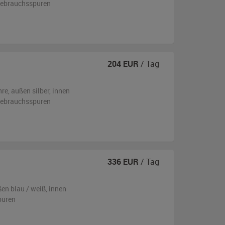
 Gebrauchsspuren
204
EUR
/ Tag
hre,
außen
silber
,
innen
 Gebrauchsspuren
336
EUR
/ Tag
ßen
blau / weiß
,
innen
puren