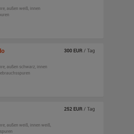
hre,
außen
weiß
,
innen
puren
do
300
EUR
/ Tag
hre,
außen
schwarz
,
innen
 Gebrauchsspuren
252
EUR
/ Tag
hre,
außen
weiß
,
innen weiß
,
sspuren