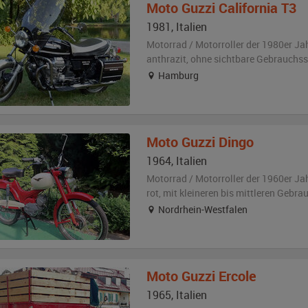
Moto Guzzi
California T3
1981
,
Italien
Motorrad / Motorroller der 1980er Ja
anthrazit
,
ohne sichtbare Gebrauchs
Hamburg
Moto Guzzi
Dingo
1964
,
Italien
Motorrad / Motorroller der 1960er Ja
rot
,
mit kleineren bis mittleren Gebr
Nordrhein-Westfalen
Moto Guzzi
Ercole
1965
,
Italien