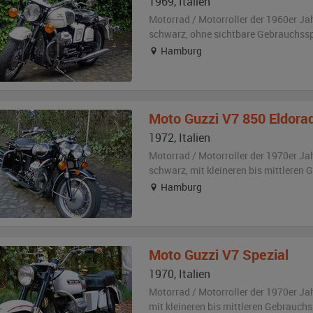
1969
,
Italien
Motorrad / Motorroller der 1960er Ja
schwarz
,
ohne sichtbare Gebrauchss
Hamburg
Moto Guzzi
V7 850 Eldora
1972
,
Italien
Motorrad / Motorroller der 1970er Ja
schwarz
,
mit kleineren bis mittleren
Hamburg
Moto Guzzi
V7 Spezial
1970
,
Italien
Motorrad / Motorroller der 1970er Ja
mit kleineren bis mittleren Gebrauch