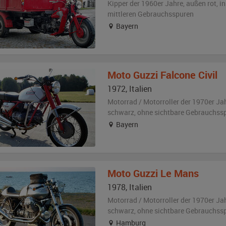
Kipper der 1960er Jahre,
außen
rot
,
i
mittleren Gebrauchsspuren
Bayern
Moto Guzzi
Falcone Civil
1972
,
Italien
Motorrad / Motorroller der 1970er Ja
schwarz
,
ohne sichtbare Gebrauchss
Bayern
Moto Guzzi
Le Mans
1978
,
Italien
Motorrad / Motorroller der 1970er Ja
schwarz
,
ohne sichtbare Gebrauchss
Hamburg