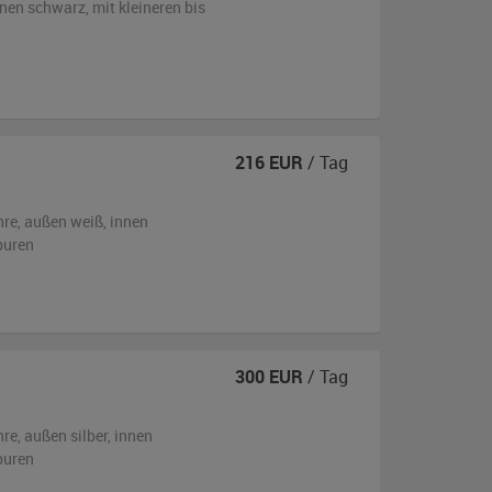
nnen schwarz
,
mit kleineren bis
216
EUR
/ Tag
hre,
außen
weiß
,
innen
puren
300
EUR
/ Tag
hre,
außen
silber
,
innen
puren