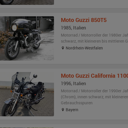
Moto Guzzi
850T5
1985
,
Italien
Motorrad / Motorroller der 1980er Ja
schwarz
,
mit kleineren bis mittleren
Nordrhein-Westfalen
Moto Guzzi
California 110
1996
,
Italien
Motorrad / Motorroller der 1990er Ja
(Chrom)
,
innen schwarz
,
mit kleineren
Gebrauchsspuren
Bayern