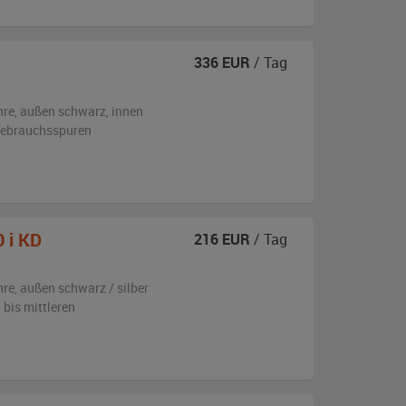
336
EUR
/ Tag
hre,
außen
schwarz
,
innen
 Gebrauchsspuren
0 i KD
216
EUR
/ Tag
hre,
außen
schwarz / silber
 bis mittleren